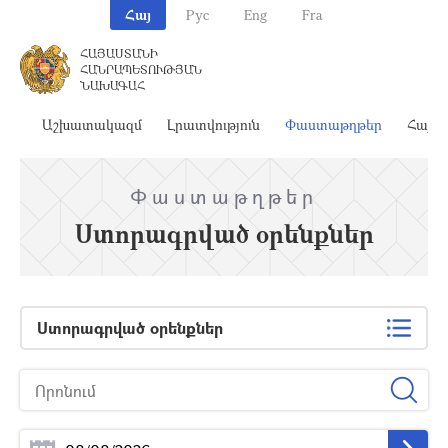
Հայ
Рус
Eng
Fra
ՀԱՅԱՍՏԱՆԻ
ՀԱՆՐԱՊԵՏՈՒԹՅԱՆ
ՆԱԽԱԳԱՀ
ահ
Աշխատակազմ
Լրատվություն
Փաստաթղթեր
Հայա
Փաստաթղթեր
Ստորագրված օրենքներ
Ստորագրված օրենքներ