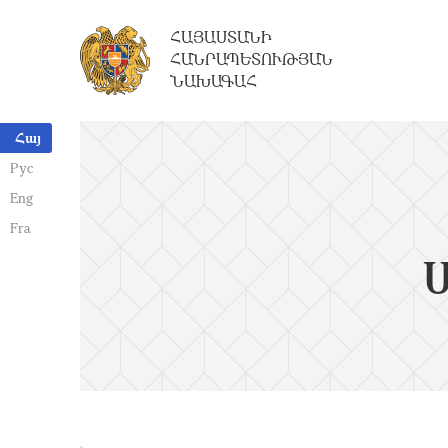
ՀԱՅԱՍՏԱՆԻ
ՀԱՆՐԱՊԵՏՈՒԹՅԱՆ
ՆԱԽԱԳԱՀ
Հայ
Рус
Eng
Fra