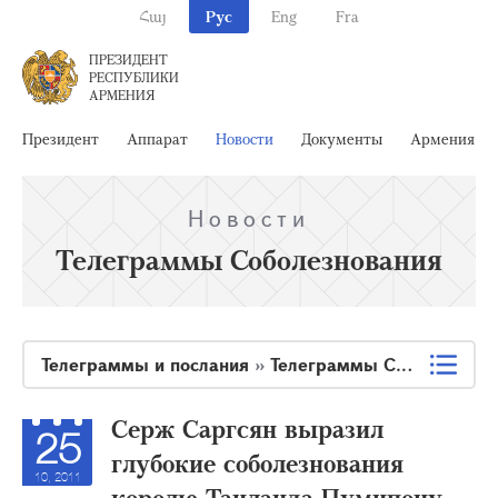
Հայ
Рус
Eng
Fra
ПРЕЗИДЕНТ
РЕСПУБЛИКИ
АРМЕНИЯ
Президент
Аппарат
Новости
Документы
Армения
Новости
Телеграммы Соболезнования
Телеграммы и послания
»
Телеграммы Соболезнования
Серж Саргсян выразил
25
глубокие соболезнования
10, 2011
королю Таиланда Пумипону