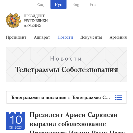
Հայ
Рус
Eng
Fra
ПРЕЗИДЕНТ
РЕСПУБЛИКИ
АРМЕНИЯ
Президент
Аппарат
Новости
Документы
Армения
Новости
Телеграммы Соболезнования
Телеграммы и послания
»
Телеграммы Соболезнования
Президент Армен Саркисян
10
выразил соболезнование
08, 2020
Президенту Индии Раму Нату