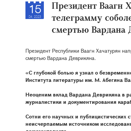
Президент Ваагн 
15
телеграмму соболе
04, 2023
смертью Вардана 
Президент Республики Ваагн Хачатурян нап
смертью Вардана Деврикяна.
«С глубокой болью я узнал о безвремен
Института литературы им. М. Абегяна В
Неоценим вклад Вардана Деврикяна в р
журналистики и документирования кара
Сотни его научных и публицистических 
неисчерпаемым источником исследовани