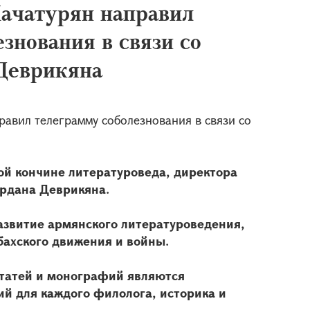
Хачатурян направил
знования в связи со
Деврикяна
равил телеграмму соболезнования в связи со
ной кончине литературоведа, директора
ардана Деврикяна.
азвитие армянского литературоведения,
бахского движения и войны.
статей и монографий являются
й для каждого филолога, историка и