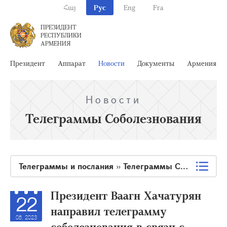
Հայ
Рус
Eng
Fra
ПРЕЗИДЕНТ
РЕСПУБЛИКИ
АРМЕНИЯ
Президент
Аппарат
Новости
Документы
Армения
Новости
Телеграммы Соболезнования
Телеграммы и послания
»
Телеграммы Соболезнования
Президент Ваагн Хачатурян
22
направил телеграмму
06, 2023
соболезнования в связи с