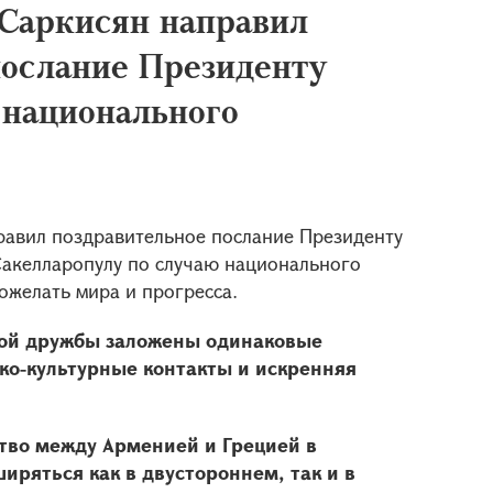
Саркисян направил
послание Президенту
 национального
равил поздравительное послание Президенту
Сакелларопулу по случаю национального
ожелать мира и прогресса.
кой дружбы заложены одинаковые
ко-культурные контакты и искренняя
ство между Арменией и Грецией в
иряться как в двустороннем, так и в