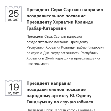
Президент Серж Саргсян направил
25
поздравительное послание
06, 2017
Президенту Хорватии Колинде
Грабар-Китарович
Президент Серж Саргсян направил
поздравительное послание Президенту
Республики Хорватия Колинде Грабар-Китарович
по случаю Дня государственности Республики
Хорватия и 26-ой годовщины провозглашения
независимости.
Президент направил
19
поздравительное послание
06, 2017
народному артисту РА Сурену
Гянджумяну по случаю юбилея
Президент Серж Саргсян сегодня направил