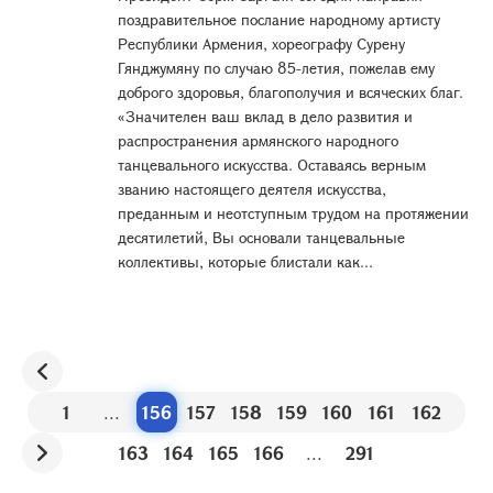
поздравительное послание народному артисту
Республики Армения, хореографу Сурену
Гянджумяну по случаю 85-летия, пожелав ему
доброго здоровья, благополучия и всяческих благ.
«Значителен ваш вклад в дело развития и
распространения армянского народного
танцевального искусства. Оставаясь верным
званию настоящего деятеля искусства,
преданным и неотступным трудом на протяжении
десятилетий, Вы основали танцевальные
коллективы, которые блистали как...
1
...
156
157
158
159
160
161
162
163
164
165
166
...
291