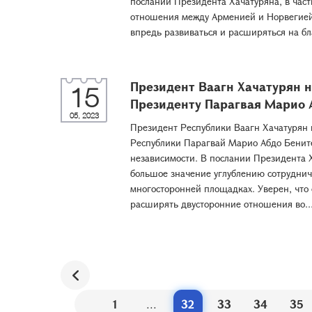
послании Президента Хачатуряна, в част
отношения между Арменией и Норвегией,
впредь развиваться и расширяться на б
Президент Ваагн Хачатурян 
15
Президенту Парагвая Марио 
05, 2023
Президент Республики Ваагн Хачатурян 
Республики Парагвай Марио Абдо Бените
независимости. В послании Президента Х
большое значение углублению сотрудниче
многосторонней площадках. Уверен, что
расширять двусторонние отношения во..
1
...
32
33
34
35