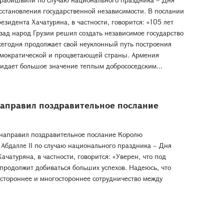
сстановления государственной независимости. В послании
езидента Хачатуряна, в частности, говорится: «105 лет
зад народ Грузии решил создать независимое государство
сегодня продолжает свой неуклонный путь построения
мократической и процветающей страны. Армения
идает большое значение теплым добрососедским...
направил поздравительное послание
 направил поздравительное послание Королю
Абдалле II по случаю национального праздника – Дня
чатуряна, в частности, говорится: «Уверен, что под
родолжит добиваться больших успехов. Надеюсь, что
стороннее и многостороннее сотрудничество между