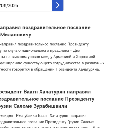
направил поздравительное послание
 Милановичу
направил поздравительное послание Президенту
 по случаю национального праздника - Дня
акты на высшем уровне между Арменией и Хорватией
расширению существующего сотрудничества в различных
астности говорится в обращении Президента Хачатуряна.
резидент Ваагн Хачатурян направил
оздравительное послание Президенту
рузии Саломе Зурабишвили
езидент Республики Ваагн Хачатурян направил
здравительное послание Президенту Грузии Саломе
рабишвили по случаю национального праздника – Дня