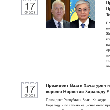
П
17
П
05, 2023
Т
Пр
по
Жо
го
на
Ар
ар
тр
чт
Президент Ваагн Хачатурян 
17
королю Норвегии Харальду V
05, 2023
Президент Республики Ваагн Хачатурян
Харальду V по случаю национального пр