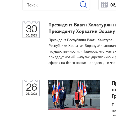
Президент Ваагн Хачатурян 
30
Президенту Хорватии Зорану
05, 2023
Президент Республики Ваагн Хачатурян 
Республики Хорватия Зорану Милановичу
государственности. «Надеюсь, что конт
придадут новый импульс укреплению и 
сферах на благо наших народов», - в ч
П
26
п
05, 2023
Г
Пр
по
Зу