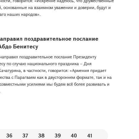
ности, говорится: «Искренне надеюсь, что дружественные
 основанные на взаимном уважении и доверии, будут и
лаго наших народов».
направил поздравительное послание
Абдо Бенитесу
направил поздравительное послание Президенту
су по случаю национального праздника – Дня
ачатуряна, в частности, говорится: «Армения придает
ства с Парагваем как в двустороннем формате, так и на
 совместными усилиями мы будем всё более развивать и
.
36
37
38
39
40
41