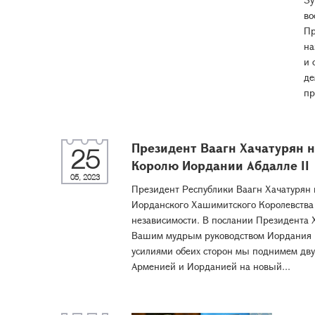
во
Пр
на
и 
де
пр
Президент Ваагн Хачатурян 
25
Королю Иордании Абдалле II
05, 2023
Президент Республики Ваагн Хачатурян
Иорданского Хашимитского Королевства 
независимости. В послании Президента Ха
Вашим мудрым руководством Иордания п
усилиями обеих сторон мы поднимем дву
Арменией и Иорданией на новый...