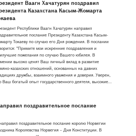
резидент Ваагн Хачатурян поздравил
резидента Казахстана Касым-Жомарта
окаева
езидент Республики Ваагн Хачатурян направил
здравительное послание Президенту Казахстана Касым-
марту Токаеву по случаю его Дня рождения. В послании
ворится: "Примите мои искренние поздравления и
илучшие пожелания по случаю Вашего юбилея. В
мении высоко ценят Ваш личный вклад в развитие
мяно-казахских отношений, основанных на давних
адициях дружбы, взаимного уважения и доверия. Уверен,
о Ваш богатый опыт государственного деятеля, высокие...
направил поздравительное послание
 направил поздравительное послание королю Норвегии
аздника Королевства Норвегия – Дня Конституции. В