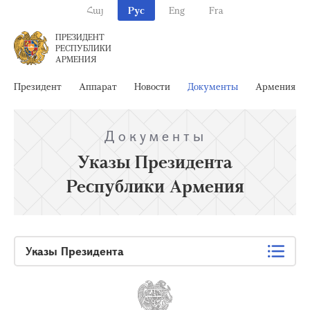
Հայ
Рус
Eng
Fra
ПРЕЗИДЕНТ
РЕСПУБЛИКИ
АРМЕНИЯ
Президент
Аппарат
Новости
Документы
Армения
Документы
Указы Президента
Республики Армения
Указы Президента