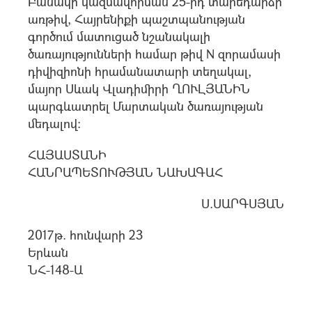
Բանակի կազմավորման 25-րդ տարեդարձի
առթիվ, Հայրենիքի պաշտպանության
գործում մատուցած նշանակալի
ծառայությունների համար թիվ N զորամասի
դիվիզիոնի հրամանատարի տեղակալ,
մայոր Սևակ Վլադիմիրի ՂՈՒԼՅԱՆԻՆ
պարգևատրել Մարտական ծառայության
մեդալով:
ՀԱՅԱՍՏԱՆԻ
ՀԱՆՐԱՊԵՏՈՒԹՅԱՆ ՆԱԽԱԳԱՀ
Ս.ՍԱՐԳՍՅԱՆ
2017թ. հունվարի 23
Երևան
ՆՀ-148-Ա