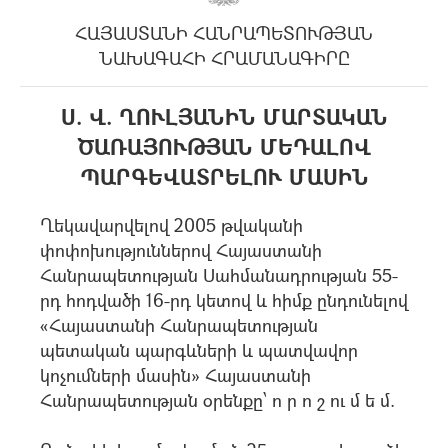
ՀԱՅԱՍՏԱՆԻ ՀԱՆՐԱՊԵՏՈՒԹՅԱՆ
ՆԱԽԱԳԱՀԻ ՀՐԱՄԱՆԱԳԻՐԸ
Ս. Վ. ՂՈՒԼՅԱՆԻՆ ՄԱՐՏԱԿԱՆ
ԾԱՌԱՅՈՒԹՅԱՆ ՄԵԴԱԼՈՎ
ՊԱՐԳԵՎԱՏՐԵԼՈՒ ՄԱՍԻՆ
Ղեկավարվելով 2005 թվականի
փոփոխություններով Հայաստանի
Հանրապետության Սահմանադրության 55-
րդ հոդվածի 16-րդ կետով և հիմք ընդունելով
«Հայաստանի Հանրապետության
պետական պարգևների և պատվավոր
կոչումների մասին» Հայաստանի
Հանրապետության օրենքը՝ ո ր ո շ ու մ ե մ.