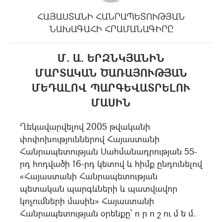
ՀԱՅԱՍՏԱՆԻ ՀԱՆՐԱՊԵՏՈՒԹՅԱՆ
ՆԱԽԱԳԱՀԻ ՀՐԱՄԱՆԱԳԻՐԸ
Մ. Ա. ԵՐԶՆԿՅԱՆԻՆ
ՄԱՐՏԱԿԱՆ ԾԱՌԱՅՈՒԹՅԱՆ
ՄԵԴԱԼՈՎ ՊԱՐԳԵՎԱՏՐԵԼՈՒ
ՄԱՍԻՆ
Ղեկավարվելով 2005 թվականի
փոփոխություններով Հայաստանի
Հանրապետության Սահմանադրության 55-
րդ հոդվածի 16-րդ կետով և հիմք ընդունելով
«Հայաստանի Հանրապետության
պետական պարգևների և պատվավոր
կոչումների մասին» Հայաստանի
Հանրապետության օրենքը՝ ո ր ո շ ու մ ե մ.