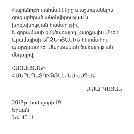
Հայրենիքի սահմանները պաշտպանելիս
ցուցաբերած անձնվիրության և
խիզախության համար թիվ
N զորամասի զինծառայող, շարքային Մհեր
Արամայիսի ԵՐԶՆԿՅԱՆԻՆ հետմահու
պարգևատրել Մարտական ծառայության
մեդալով:
ՀԱՅԱՍՏԱՆԻ
ՀԱՆՐԱՊԵՏՈՒԹՅԱՆ ՆԱԽԱԳԱՀ
Ս.ՍԱՐԳՍՅԱՆ
2018թ. հունվարի 19
Երևան
ՆՀ-45-Ա