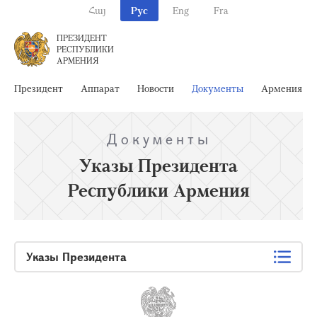
Հայ
Рус
Eng
Fra
ПРЕЗИДЕНТ
РЕСПУБЛИКИ
АРМЕНИЯ
Президент
Аппарат
Новости
Документы
Армения
Документы
Указы Президента
Республики Армения
Указы Президента