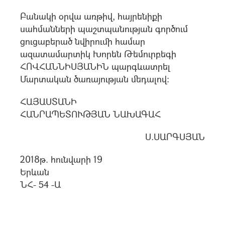
Բանակի օրվա առթիվ, հայրենիքի
սահմանների պաշտպանության գործում
ցուցաբերած նվիրումի համար
ազատամարտիկ Խորեն Թեմուրբեգի
ՀՈՎՀԱՆՆԻՍՅԱՆԻՆ պարգևատրել
Մարտական ծառայության մեդալով:
ՀԱՅԱՍՏԱՆԻ
ՀԱՆՐԱՊԵՏՈՒԹՅԱՆ ՆԱԽԱԳԱՀ
Ս.ՍԱՐԳՍՅԱՆ
2018թ. հունվարի 19
Երևան
ՆՀ- 54 -Ա