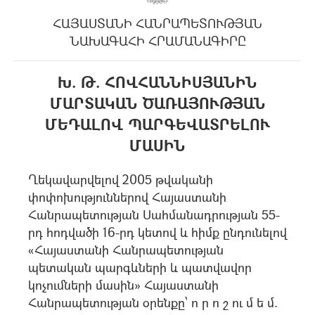
ՀԱՅԱՍՏԱՆԻ ՀԱՆՐԱՊԵՏՈՒԹՅԱՆ
ՆԱԽԱԳԱՀԻ ՀՐԱՄԱՆԱԳԻՐԸ
Խ. Թ. ՀՈՎՀԱՆՆԻՍՅԱՆԻՆ
ՄԱՐՏԱԿԱՆ ԾԱՌԱՅՈՒԹՅԱՆ
ՄԵԴԱԼՈՎ ՊԱՐԳԵՎԱՏՐԵԼՈՒ
ՄԱՍԻՆ
Ղեկավարվելով 2005 թվականի
փոփոխություններով Հայաստանի
Հանրապետության Սահմանադրության 55-
րդ հոդվածի 16-րդ կետով և հիմք ընդունելով
«Հայաստանի Հանրապետության
պետական պարգևների և պատվավոր
կոչումների մասին» Հայաստանի
Հանրապետության օրենքը՝ ո ր ո շ ու մ ե մ.