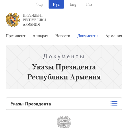
Հայ
Рус
Eng
Fra
ПРЕЗИДЕНТ
РЕСПУБЛИКИ
АРМЕНИЯ
Президент
Аппарат
Новости
Документы
Армения
Документы
Указы Президента
Республики Армения
Указы Президента