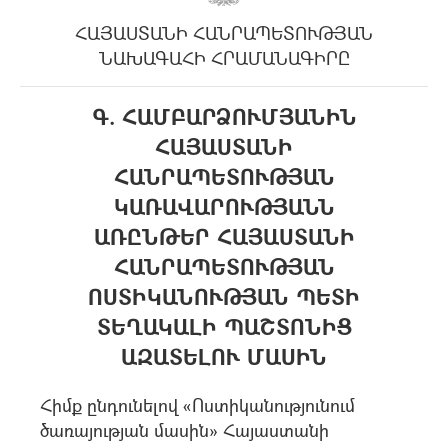
ՀԱՅԱՍՏԱՆԻ ՀԱՆՐԱՊԵՏՈՒԹՅԱՆ
ՆԱԽԱԳԱՀԻ ՀՐԱՄԱՆԱԳԻՐԸ
Գ. ՀԱՄԲԱՐՁՈՒՄՅԱՆԻՆ
ՀԱՅԱՍՏԱՆԻ
ՀԱՆՐԱՊԵՏՈՒԹՅԱՆ
ԿԱՌԱՎԱՐՈՒԹՅԱՆՆ
ԱՌԸՆԹԵՐ ՀԱՅԱՍՏԱՆԻ
ՀԱՆՐԱՊԵՏՈՒԹՅԱՆ
ՈՍՏԻԿԱՆՈՒԹՅԱՆ ՊԵՏԻ
ՏԵՂԱԿԱԼԻ ՊԱՇՏՈՆԻՑ
ԱԶԱՏԵԼՈՒ ՄԱՍԻՆ
Հիմք ընդունելով «Ոստիկանությունում
ծառայության մասին» Հայաստանի