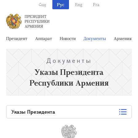
Հայ
Рус
Eng
Fra
ПРЕЗИДЕНТ
РЕСПУБЛИКИ
АРМЕНИЯ
Президент
Аппарат
Новости
Документы
Армения
Документы
Указы Президента
Республики Армения
Указы Президента