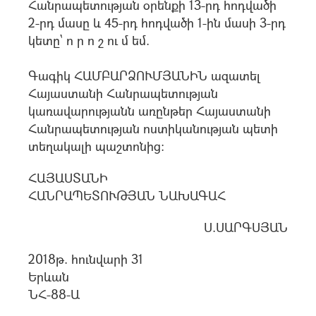
Հանրապետության օրենքի 13-րդ հոդվածի
2-րդ մասը և 45-րդ հոդվածի 1-ին մասի 3-րդ
կետը` ո ր ո շ ու մ եմ.
Գագիկ ՀԱՄԲԱՐՁՈՒՄՅԱՆԻՆ ազատել
Հայաստանի Հանրապետության
կառավարությանն առընթեր Հայաստանի
Հանրապետության ոստիկանության պետի
տեղակալի պաշտոնից։
ՀԱՅԱՍՏԱՆԻ
ՀԱՆՐԱՊԵՏՈՒԹՅԱՆ ՆԱԽԱԳԱՀ
Ս.ՍԱՐԳՍՅԱՆ
2018թ. հունվարի 31
Երևան
ՆՀ-88-Ա