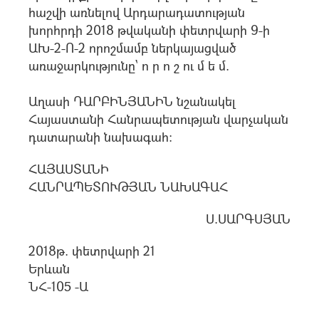
հաշվի առնելով Արդարադատության
խորհրդի 2018 թվականի փետրվարի 9-ի
ԱԽ-2-Ո-2 որոշմամբ ներկայացված
առաջարկությունը` ո ր ո շ ու մ ե մ.
Աղասի ԴԱՐԲԻՆՅԱՆԻՆ նշանակել
Հայաստանի Հանրապետության վարչական
դատարանի նախագահ:
ՀԱՅԱՍՏԱՆԻ
ՀԱՆՐԱՊԵՏՈՒԹՅԱՆ ՆԱԽԱԳԱՀ
Ս.ՍԱՐԳՍՅԱՆ
2018թ. փետրվարի 21
Երևան
ՆՀ-105 -Ա