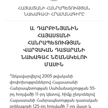
ՀԱՅԱՍՏԱՆԻ ՀԱՆՐԱՊԵՏՈՒԹՅԱՆ
ՆԱԽԱԳԱՀԻ ՀՐԱՄԱՆԱԳԻՐԸ
Ա. ԴԱՐԲԻՆՅԱՆԻՆ
ՀԱՅԱՍՏԱՆԻ
ՀԱՆՐԱՊԵՏՈՒԹՅԱՆ
ՎԱՐՉԱԿԱՆ ԴԱՏԱՐԱՆԻ
ՆԱԽԱԳԱՀ ՆՇԱՆԱԿԵԼՈՒ
ՄԱՍԻՆ
Ղեկավարվելով 2005 թվականի
փոփոխություններով Հայաստանի
Հանրապետության Սահմանադրության 55-
րդ հոդվածի 11-րդ կետով, հիմք ընդունելով
Հայաստանի Հանրապետության դատական
օրենսգրքի 125-րդ հոդվածի 7-րդ մասը և