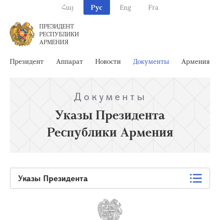
Հայ
Рус
Eng
Fra
ПРЕЗИДЕНТ
РЕСПУБЛИКИ
АРМЕНИЯ
Президент
Аппарат
Новости
Документы
Армения
Документы
Указы Президента
Республики Армения
Указы Президента