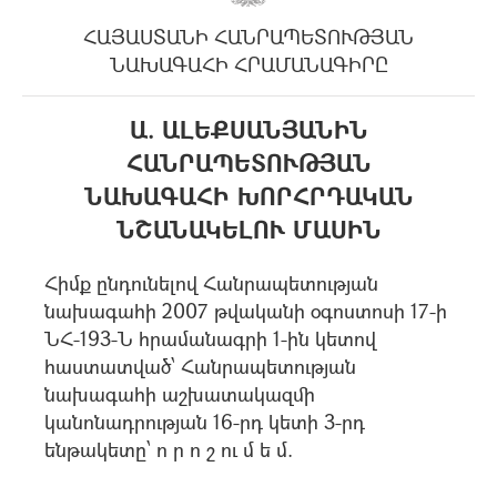
ՀԱՅԱՍՏԱՆԻ ՀԱՆՐԱՊԵՏՈՒԹՅԱՆ
ՆԱԽԱԳԱՀԻ ՀՐԱՄԱՆԱԳԻՐԸ
Ա. ԱԼԵՔՍԱՆՅԱՆԻՆ
ՀԱՆՐԱՊԵՏՈՒԹՅԱՆ
ՆԱԽԱԳԱՀԻ ԽՈՐՀՐԴԱԿԱՆ
ՆՇԱՆԱԿԵԼՈՒ ՄԱՍԻՆ
Հիմք ընդունելով Հանրապետության
նախագահի 2007 թվականի oգոuտոuի 17-ի
ՆՀ-193-Ն հրամանագրի 1-ին կետով
հաuտատված՝ Հանրապետության
նախագահի աշխատակազմի
կանոնադրության 16-րդ կետի 3-րդ
ենթակետը՝ ո ր ո շ ու մ ե մ.