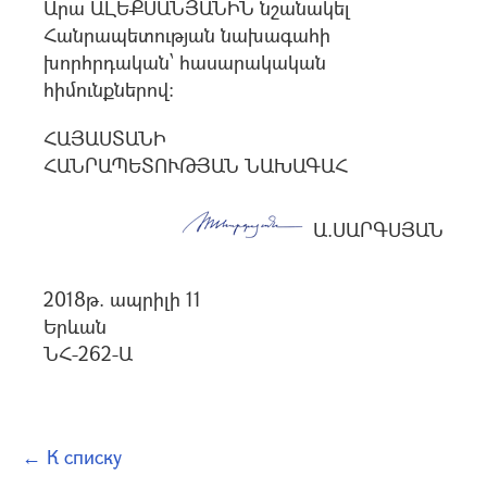
Արա ԱԼԵՔՍԱՆՅԱՆԻՆ նշանակել
Հանրապետության նախագահի
խորհրդական՝ հասարակական
հիմունքներով:
ՀԱՅԱՍՏԱՆԻ
ՀԱՆՐԱՊԵՏՈՒԹՅԱՆ ՆԱԽԱԳԱՀ
Ա.ՍԱՐԳՍՅԱՆ
2018թ. ապրիլի 11
Երևան
ՆՀ-262-Ա
← К списку