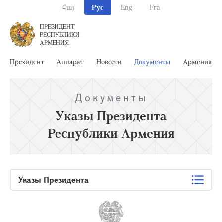
Հայ
Рус
Eng
Fra
ПРЕЗИДЕНТ
РЕСПУБЛИКИ
АРМЕНИЯ
Президент
Аппарат
Новости
Документы
Армения
Документы
Указы Президента
Республики Армения
Указы Президента