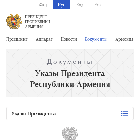
Հայ
Рус
Eng
Fra
ПРЕЗИДЕНТ
РЕСПУБЛИКИ
АРМЕНИЯ
Президент
Аппарат
Новости
Документы
Армения
Документы
Указы Президента
Республики Армения
Указы Президента