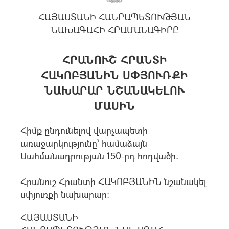
ՀԱՅԱՍՏԱՆԻ ՀԱՆՐԱՊԵՏՈՒԹՅԱՆ
ՆԱԽԱԳԱՀԻ ՀՐԱՄԱՆԱԳԻՐԸ
ՀՐԱՆՈՒՇ ՀՐԱՆՏԻ
ՀԱԿՈԲՅԱՆԻՆ ՍՓՅՈՒՌՔԻ
ՆԱԽԱՐԱՐ ՆՇԱՆԱԿԵԼՈՒ
ՄԱՍԻՆ
Հիմք ընդունելով վարչապետի
առաջարկությունը` համաձայն
Սահմանադրության 150-րդ հոդվածի.
Հրանուշ Հրանտի ՀԱԿՈԲՅԱՆԻՆ նշանակել
սփյուռքի նախարար:
ՀԱՅԱՍՏԱՆԻ