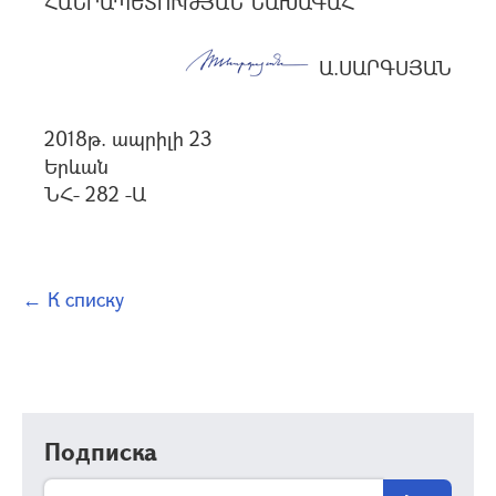
ՀԱՆՐԱՊԵՏՈՒԹՅԱՆ ՆԱԽԱԳԱՀ
Ա.ՍԱՐԳՍՅԱՆ
2018թ. ապրիլի 23
Երևան
ՆՀ- 282 -Ա
← К списку
Подписка