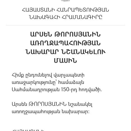
ՀԱՅԱՍՏԱՆԻ ՀԱՆՐԱՊԵՏՈՒԹՅԱՆ
ՆԱԽԱԳԱՀԻ ՀՐԱՄԱՆԱԳԻՐԸ
ԱՐՍԵՆ ԹՈՐՈՍՅԱՆԻՆ
ԱՌՈՂՋԱՊԱՀՈՒԹՅԱՆ
ՆԱԽԱՐԱՐ ՆՇԱՆԱԿԵԼՈՒ
ՄԱՍԻՆ
Հիմք ընդունելով վարչապետի
առաջարկությունը` համաձայն
Սահմանադրության 150-րդ հոդվածի.
Արսեն ԹՈՐՈՍՅԱՆԻՆ նշանակել
առողջապահության նախարար: