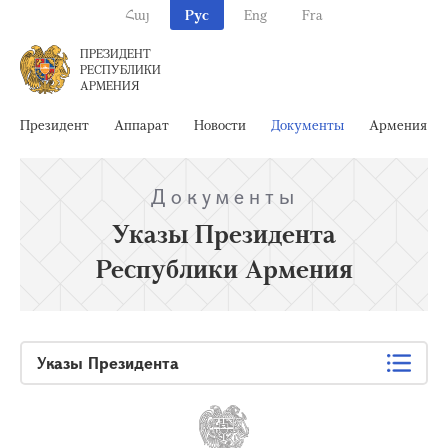
Հայ
Рус
Eng
Fra
ПРЕЗИДЕНТ
РЕСПУБЛИКИ
АРМЕНИЯ
Президент
Аппарат
Новости
Документы
Армения
Документы
Указы Президента
Республики Армения
Указы Президента