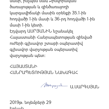
մասի, ինչպես նաև Զինվորական
ծառայության և զինծառայողի
կարգավիճակի մասին օրենքի 35.1-ին
հոդվածի 1-ին մասի և 36-րդ հոդվածի 1-ին
մասի 1-ին կետի.
Էդվարդ ԱՍՐՅԱՆԻՆ նշանակել
Հայաստանի Հանրապետության զինված
ուժերի գլխավոր շտաբի օպերատիվ
գլխավոր վարչության օպերատիվ
վարչության պետ:
ՀԱՅԱՍՏԱՆԻ
ՀԱՆՐԱՊԵՏՈՒԹՅԱՆ ՆԱԽԱԳԱՀ
Ա.ՍԱՐԳՍՅԱՆ
2019թ. նոյեմբերի 29
Երևան