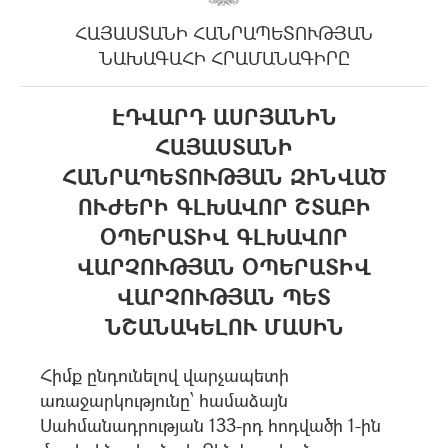
ՀԱՅԱՍՏԱՆԻ ՀԱՆՐԱՊԵՏՈՒԹՅԱՆ
ՆԱԽԱԳԱՀԻ ՀՐԱՄԱՆԱԳԻՐԸ
ԷԴՎԱՐԴ ԱՍՐՅԱՆԻՆ
ՀԱՅԱՍՏԱՆԻ
ՀԱՆՐԱՊԵՏՈՒԹՅԱՆ ԶԻՆՎԱԾ
ՈՒԺԵՐԻ ԳԼԽԱՎՈՐ ՇՏԱԲԻ
ՕՊԵՐԱՏԻՎ ԳԼԽԱՎՈՐ
ՎԱՐՉՈՒԹՅԱՆ ՕՊԵՐԱՏԻՎ
ՎԱՐՉՈՒԹՅԱՆ ՊԵՏ
ՆՇԱՆԱԿԵԼՈՒ ՄԱՍԻՆ
Հիմք ընդունելով վարչապետի
առաջարկությունը՝ համաձայն
Սահմանադրության 133-րդ հոդվածի 1-ին