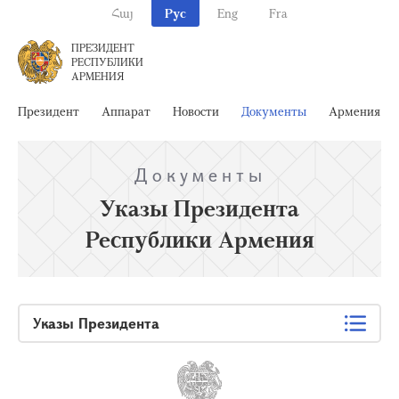
Հայ
Рус
Eng
Fra
ПРЕЗИДЕНТ
РЕСПУБЛИКИ
АРМЕНИЯ
Президент
Аппарат
Новости
Документы
Армения
Документы
Указы Президента
Республики Армения
Указы Президента