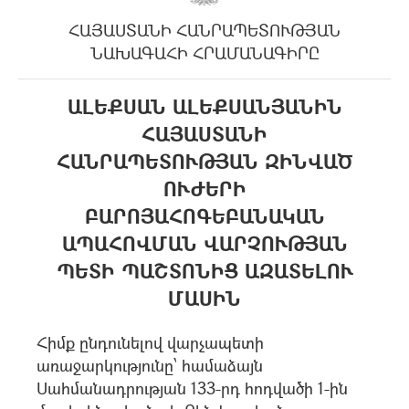
ՀԱՅԱՍՏԱՆԻ ՀԱՆՐԱՊԵՏՈՒԹՅԱՆ
ՆԱԽԱԳԱՀԻ ՀՐԱՄԱՆԱԳԻՐԸ
ԱԼԵՔՍԱՆ ԱԼԵՔՍԱՆՅԱՆԻՆ
ՀԱՅԱՍՏԱՆԻ
ՀԱՆՐԱՊԵՏՈՒԹՅԱՆ ԶԻՆՎԱԾ
ՈՒԺԵՐԻ
ԲԱՐՈՅԱՀՈԳԵԲԱՆԱԿԱՆ
ԱՊԱՀՈՎՄԱՆ ՎԱՐՉՈՒԹՅԱՆ
ՊԵՏԻ ՊԱՇՏՈՆԻՑ ԱԶԱՏԵԼՈՒ
ՄԱՍԻՆ
Հիմք ընդունելով վարչապետի
առաջարկությունը՝ համաձայն
Սահմանադրության 133-րդ հոդվածի 1-ին