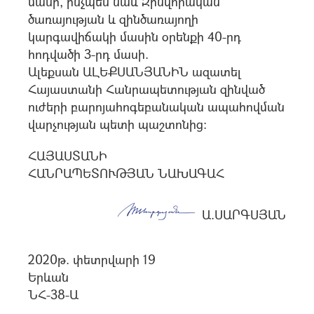
մասի, ինչպես նաև Զինվորական
ծառայության և զինծառայողի
կարգավիճակի մասին օրենքի 40-րդ
հոդվածի 3-րդ մասի.
Ալեքսան ԱԼԵՔՍԱՆՅԱՆԻՆ ազատել
Հայաստանի Հանրապետության զինված
ուժերի բարոյահոգեբանական ապահովման
վարչության պետի պաշտոնից:
ՀԱՅԱՍՏԱՆԻ
ՀԱՆՐԱՊԵՏՈՒԹՅԱՆ ՆԱԽԱԳԱՀ
Ա.ՍԱՐԳՍՅԱՆ
2020թ. փետրվարի 19
Երևան
ՆՀ-38-Ա