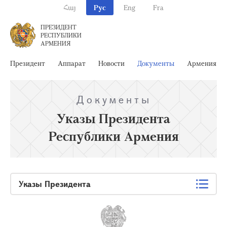
Հայ
Рус
Eng
Fra
ПРЕЗИДЕНТ
РЕСПУБЛИКИ
АРМЕНИЯ
Президент
Аппарат
Новости
Документы
Армения
Документы
Указы Президента
Республики Армения
Указы Президента