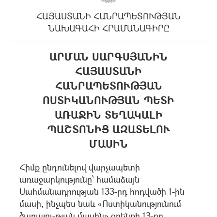
ՀԱՅԱՍՏԱՆԻ ՀԱՆՐԱՊԵՏՈՒԹՅԱՆ
ՆԱԽԱԳԱՀԻ ՀՐԱՄԱՆԱԳԻՐԸ
ԱՐՄԱՆ ՍԱՐԳՍՅԱՆԻՆ
ՀԱՅԱՍՏԱՆԻ
ՀԱՆՐԱՊԵՏՈՒԹՅԱՆ
ՈՍՏԻԿԱՆՈՒԹՅԱՆ ՊԵՏԻ
ԱՌԱՋԻՆ ՏԵՂԱԿԱԼԻ
ՊԱՇՏՈՆԻՑ ԱԶԱՏԵԼՈՒ
ՄԱՍԻՆ
Հիմք ընդունելով վարչապետի
առաջարկությունը` համաձայն
Սահմանադրության 133-րդ հոդվածի 1-ին
մասի, ինչպես նաև «Ոստիկանությունում
ծառայու-թյան մասին» օրենքի 13-րդ