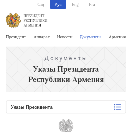
Հայ
Рус
Eng
Fra
ПРЕЗИДЕНТ
РЕСПУБЛИКИ
АРМЕНИЯ
Президент
Аппарат
Новости
Документы
Армения
Документы
Указы Президента
Республики Армения
Указы Президента