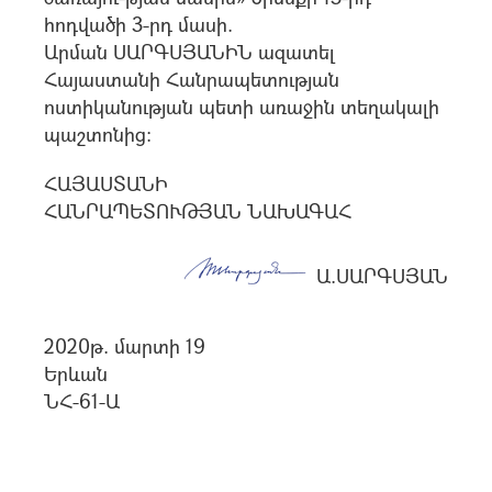
հոդվածի 3-րդ մասի.
Արման ՍԱՐԳՍՅԱՆԻՆ ազատել
Հայաստանի Հանրապետության
ոստիկանության պետի առաջին տեղակալի
պաշտոնից:
ՀԱՅԱՍՏԱՆԻ
ՀԱՆՐԱՊԵՏՈՒԹՅԱՆ ՆԱԽԱԳԱՀ
Ա.ՍԱՐԳՍՅԱՆ
2020թ. մարտի 19
Երևան
ՆՀ-61-Ա