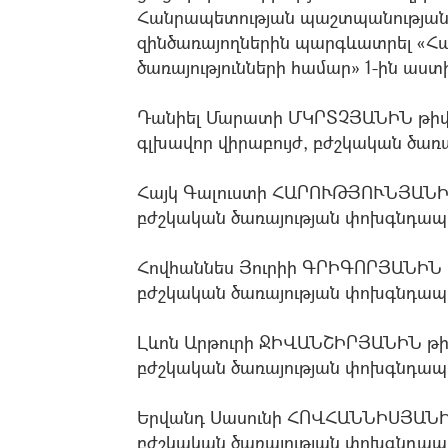
Հանրապետության պաշտպանության 
զինծառայողներին պարգևատրել «Հա
ծառայությունների համար» 1-ին աստ
Դանիել Մարատի ՄԿՐՏՉՅԱՆԻՆ թիվ 
գլխավոր վիրաբույժ, բժշկական ծառ
Հայկ Գալուստի ՀԱՐՈՒԹՅՈՒՆՅԱՆԻ
բժշկական ծառայության փոխգնդա
Հովհաննես Յուրիի ԳՐԻԳՈՐՅԱՆԻՆ 
բժշկական ծառայության փոխգնդա
Լևոն Արթուրի ՋԻՎԱՆՇԻՐՅԱՆԻՆ թ
բժշկական ծառայության փոխգնդա
Երվանդ Սասունի ՀՈՎՀԱՆՆԻՍՅԱՆԻ
բժշկական ծառայության փոխգնդապ