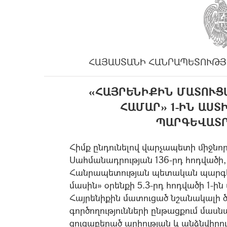
ՀԱՅԱՍՏԱՆԻ ՀԱՆՐԱՊԵՏՈՒԹՅ
«ՀԱՅՐԵՆԻՔԻՆ ՄԱՏՈՒՑ
ՀԱՄԱՐ» 1-ԻՆ ԱՍ
ՊԱՐԳԵՎԱՏՐ
Հիմք ընդունելով վարչապետի միջնոր
Սահմանադրության 136-րդ հոդվածի
Հանրապետության պետական պարգևն
մասին» օրենքի 5.3-րդ հոդվածի 1-ին
Հայրենիքին մատուցած նշանակալի 
գործողությունների ընթացքում մա
ցուցաբերած արիության և անձնվիր