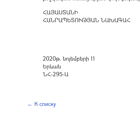
ՀԱՅԱՍՏԱՆԻ
ՀԱՆՐԱՊԵՏՈՒԹՅԱՆ ՆԱԽԱԳԱՀ
2020թ. նոյեմբերի 11
Երևան
ՆՀ-295-Ա
← К списку