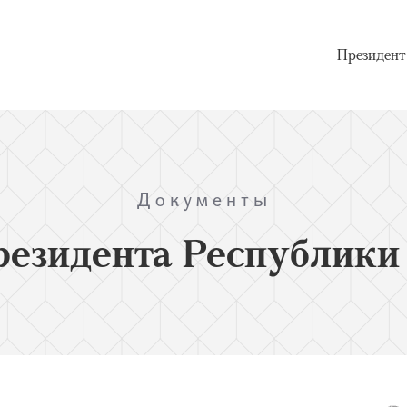
Президент
Документы
резидента Республики