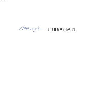
Ա.ՍԱՐԳՍՅԱՆ