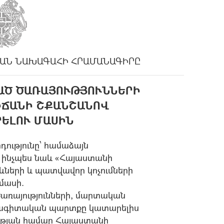
ԱՆ ՆԱԽԱԳԱՀԻ ՀՐԱՄԱՆԱԳԻՐԸ
ԱԾ ԾԱՌԱՅՈՒԹՅՈՒՆՆԵՐԻ
ՏԻՃԱՆԻ ՇՔԱՆՇԱՆՈՎ
ԵԼՈՒ ՄԱՍԻՆ
դությունը՝ համաձայն
, ինչպես նաև «Հայաստանի
երի և պատվավոր կոչումների
 մասի.
ծառայությունների, մարտական
սնագիտական պարտքը կատարելիս
ության համար Հայաստանի