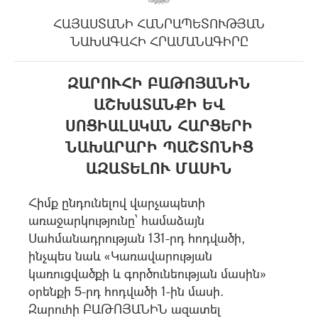
ՀԱՅԱՍՏԱՆԻ ՀԱՆՐԱՊԵՏՈՒԹՅԱՆ
ՆԱԽԱԳԱՀԻ ՀՐԱՄԱՆԱԳԻՐԸ
ԶԱՐՈՒՀԻ ԲԱԹՈՅԱՆԻՆ
ԱՇԽԱՏԱՆՔԻ ԵՎ
ՍՈՑԻԱԼԱԿԱՆ ՀԱՐՑԵՐԻ
ՆԱԽԱՐԱՐԻ ՊԱՇՏՈՆԻՑ
ԱԶԱՏԵԼՈՒ ՄԱՍԻՆ
Հիմք ընդունելով վարչապետի
առաջարկությունը՝ համաձայն
Սահմանադրության 131-րդ հոդվածի,
ինչպես նաև «Կառավարության
կառուցվածքի և գործունեության մասին»
օրենքի 5-րդ հոդվածի 1-ին մասի.
Զարուհի ԲԱԹՈՅԱՆԻՆ ազատել