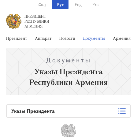
Հայ
Рус
Eng
Fra
ПРЕЗИДЕНТ
РЕСПУБЛИКИ
АРМЕНИЯ
Президент
Аппарат
Новости
Документы
Армения
Документы
Указы Президента
Республики Армения
Указы Президента