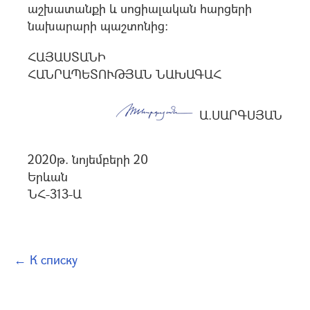
աշխատանքի և սոցիալական հարցերի
նախարարի պաշտոնից:
ՀԱՅԱՍՏԱՆԻ
ՀԱՆՐԱՊԵՏՈՒԹՅԱՆ ՆԱԽԱԳԱՀ
Ա.ՍԱՐԳՍՅԱՆ
2020թ. նոյեմբերի 20
Երևան
ՆՀ-313-Ա
← К списку