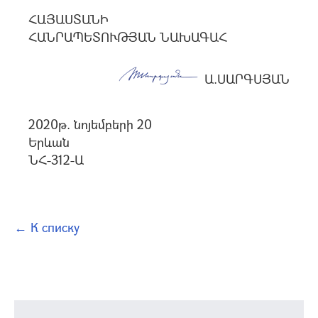
ՀԱՅԱՍՏԱՆԻ
ՀԱՆՐԱՊԵՏՈՒԹՅԱՆ ՆԱԽԱԳԱՀ
Ա.ՍԱՐԳՍՅԱՆ
2020թ. նոյեմբերի 20
Երևան
ՆՀ-312-Ա
← К списку