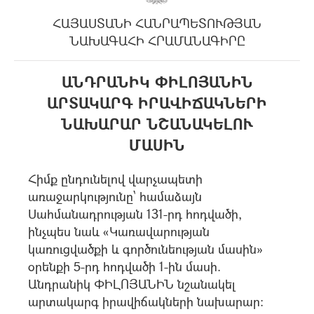
ՀԱՅԱՍՏԱՆԻ ՀԱՆՐԱՊԵՏՈՒԹՅԱՆ
ՆԱԽԱԳԱՀԻ ՀՐԱՄԱՆԱԳԻՐԸ
ԱՆԴՐԱՆԻԿ ՓԻԼՈՅԱՆԻՆ
ԱՐՏԱԿԱՐԳ ԻՐԱՎԻՃԱԿՆԵՐԻ
ՆԱԽԱՐԱՐ ՆՇԱՆԱԿԵԼՈՒ
ՄԱՍԻՆ
Հիմք ընդունելով վարչապետի
առաջարկությունը` համաձայն
Սահմանադրության 131-րդ հոդվածի,
ինչպես նաև «Կառավարության
կառուցվածքի և գործունեության մասին»
օրենքի 5-րդ հոդվածի 1-ին մասի.
Անդրանիկ ՓԻԼՈՅԱՆԻՆ նշանակել
արտակարգ իրավիճակների նախարար: