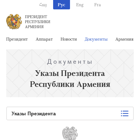
Հայ
Рус
Eng
Fra
ПРЕЗИДЕНТ
РЕСПУБЛИКИ
АРМЕНИЯ
Президент
Аппарат
Новости
Документы
Армения
Документы
Указы Президента
Республики Армения
Указы Президента