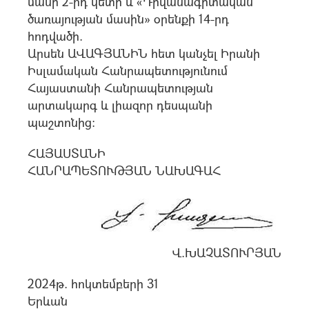
մասի 2-րդ կետի և «Դիվանագիտական
ծառայության մասին» օրենքի 14-րդ
հոդվածի.
Արսեն ԱՎԱԳՅԱՆԻՆ հետ կանչել Իրանի
Իսլամական Հանրապետությունում
Հայաստանի Հանրապետության
արտակարգ և լիազոր դեսպանի
պաշտոնից:
ՀԱՅԱՍՏԱՆԻ
ՀԱՆՐԱՊԵՏՈՒԹՅԱՆ ՆԱԽԱԳԱՀ
Վ.ԽԱՉԱՏՈՒՐՅԱՆ
2024թ. հոկտեմբերի 31
Երևան