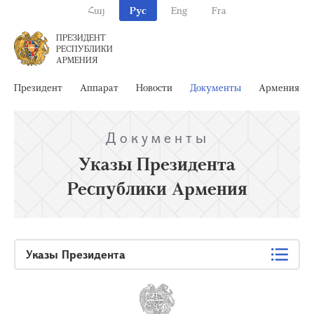
Հայ
Рус
Eng
Fra
ПРЕЗИДЕНТ
РЕСПУБЛИКИ
АРМЕНИЯ
Президент
Аппарат
Новости
Документы
Армения
Документы
Указы Президента
Республики Армения
Указы Президента