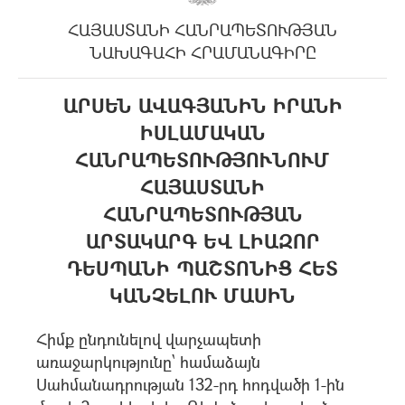
ՀԱՅԱՍՏԱՆԻ ՀԱՆՐԱՊԵՏՈՒԹՅԱՆ
ՆԱԽԱԳԱՀԻ ՀՐԱՄԱՆԱԳԻՐԸ
ԱՐՍԵՆ ԱՎԱԳՅԱՆԻՆ ԻՐԱՆԻ
ԻՍԼԱՄԱԿԱՆ
ՀԱՆՐԱՊԵՏՈՒԹՅՈՒՆՈՒՄ
ՀԱՅԱՍՏԱՆԻ
ՀԱՆՐԱՊԵՏՈՒԹՅԱՆ
ԱՐՏԱԿԱՐԳ ԵՎ ԼԻԱԶՈՐ
ԴԵՍՊԱՆԻ ՊԱՇՏՈՆԻՑ ՀԵՏ
ԿԱՆՉԵԼՈՒ ՄԱՍԻՆ
Հիմք ընդունելով վարչապետի
առաջարկությունը` համաձայն
Սահմանադրության 132-րդ հոդվածի 1-ին