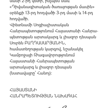
մասի 2-րդ կետի, ինչպես նաև
«Դիվանագիտական ծառայության մասին»
օրենքի 13-րդ հոդվածի 3-րդ մասի և 14-րդ
հոդվածի.
Վիետնամի Սոցիալիստական
Հանրապետությունում Հայաստանի Հանրա-
պետության արտակարգ և լիազոր դեսպան
Սուրեն ԲԱՂԴԱՍԱՐՅԱՆԻՆ,
համատեղության կարգով, նշանակել
Կամբոջայի Թագավորությունում
Հայաստանի Հանրապետության
արտակարգ և լիազոր դեսպան
(նստավայրը՝ Հանոյ)։
ՀԱՅԱՍՏԱՆԻ
ՀԱՆՐԱՊԵՏՈՒԹՅԱՆ ՆԱԽԱԳԱՀ