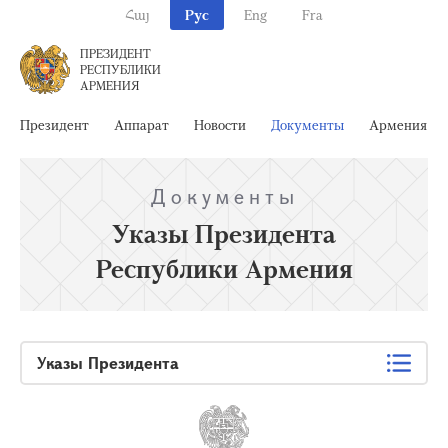
Հայ
Рус
Eng
Fra
ПРЕЗИДЕНТ
РЕСПУБЛИКИ
АРМЕНИЯ
Президент
Аппарат
Новости
Документы
Армения
Документы
Указы Президента
Республики Армения
Указы Президента