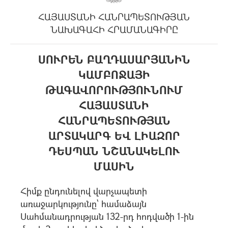
ՀԱՅԱՍՏԱՆԻ ՀԱՆՐԱՊԵՏՈՒԹՅԱՆ
ՆԱԽԱԳԱՀԻ ՀՐԱՄԱՆԱԳԻՐԸ
ՍՈՒՐԵՆ ԲԱՂԴԱՍԱՐՅԱՆԻՆ
ԿԱՄԲՈՋԱՅԻ
ԹԱԳԱՎՈՐՈՒԹՅՈՒՆՈՒՄ
ՀԱՅԱՍՏԱՆԻ
ՀԱՆՐԱՊԵՏՈՒԹՅԱՆ
ԱՐՏԱԿԱՐԳ ԵՎ ԼԻԱԶՈՐ
ԴԵՍՊԱՆ ՆՇԱՆԱԿԵԼՈՒ
ՄԱՍԻՆ
Հիմք ընդունելով վարչապետի
առաջարկությունը` համաձայն
Սահմանադրության 132-րդ հոդվածի 1-ին