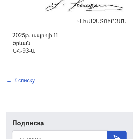
Վ.ԽԱՉԱՏՈՒՐՅԱՆ
2025թ. ապրիլի 11
Երևան
ՆՀ-93-Ա
← К списку
Подписка