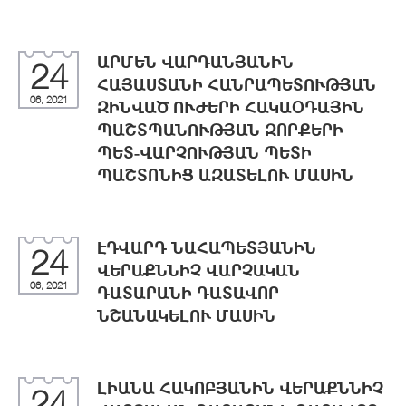
ԱՐՄԵՆ ՎԱՐԴԱՆՅԱՆԻՆ
24
ՀԱՅԱՍՏԱՆԻ ՀԱՆՐԱՊԵՏՈՒԹՅԱՆ
06, 2021
ԶԻՆՎԱԾ ՈՒԺԵՐԻ ՀԱԿԱՕԴԱՅԻՆ
ՊԱՇՏՊԱՆՈՒԹՅԱՆ ԶՈՐՔԵՐԻ
ՊԵՏ-ՎԱՐՉՈՒԹՅԱՆ ՊԵՏԻ
ՊԱՇՏՈՆԻՑ ԱԶԱՏԵԼՈՒ ՄԱՍԻՆ
ԷԴՎԱՐԴ ՆԱՀԱՊԵՏՅԱՆԻՆ
24
ՎԵՐԱՔՆՆԻՉ ՎԱՐՉԱԿԱՆ
06, 2021
ԴԱՏԱՐԱՆԻ ԴԱՏԱՎՈՐ
ՆՇԱՆԱԿԵԼՈՒ ՄԱՍԻՆ
ԼԻԱՆԱ ՀԱԿՈԲՅԱՆԻՆ ՎԵՐԱՔՆՆԻՉ
24