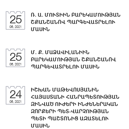
Ռ. Ա. ՄՈՒՏԻԻՆ ԲԱՐԵԿԱՄՈՒԹՅԱՆ
25
ՇՔԱՆՇԱՆՈՎ ՊԱՐԳԵՎԱՏՐԵԼՈՒ
06, 2021
ՄԱՍԻՆ
Մ. Ք. ՄԱՁԱՎԻԼԱՆԻԻՆ
25
ԲԱՐԵԿԱՄՈՒԹՅԱՆ ՇՔԱՆՇԱՆՈՎ
06, 2021
ՊԱՐԳԵՎԱՏՐԵԼՈՒ ՄԱՍԻՆ
ԻՇԽԱՆ ՄԱԹԵՎՈՍՅԱՆԻՆ
24
ՀԱՅԱՍՏԱՆԻ ՀԱՆՐԱՊԵՏՈՒԹՅԱՆ
06, 2021
ԶԻՆՎԱԾ ՈՒԺԵՐԻ ԻՆԺԵՆԵՐԱԿԱՆ
ԶՈՐՔԵՐԻ ՊԵՏ-ՎԱՐՉՈՒԹՅԱՆ
ՊԵՏԻ ՊԱՇՏՈՆԻՑ ԱԶԱՏԵԼՈՒ
ՄԱՍԻՆ