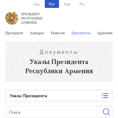
Հայ
Рус
Eng
Fra
ПРЕЗИДЕНТ
РЕСПУБЛИКИ
АРМЕНИЯ
Президент
Аппарат
Новости
Документы
Армения
Документы
Указы Президента
Республики Армения
Указы Президента