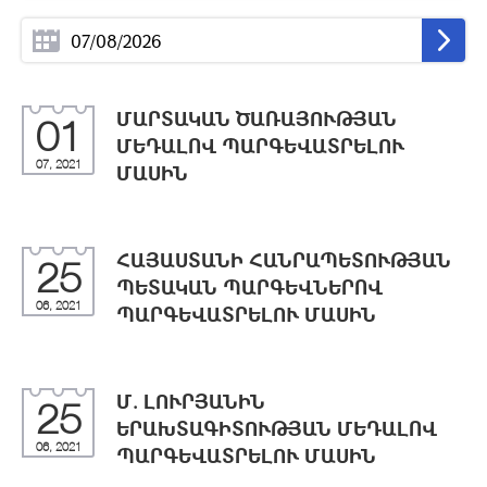
ՄԱՐՏԱԿԱՆ ԾԱՌԱՅՈՒԹՅԱՆ
01
ՄԵԴԱԼՈՎ ՊԱՐԳԵՎԱՏՐԵԼՈՒ
07, 2021
ՄԱՍԻՆ
ՀԱՅԱՍՏԱՆԻ ՀԱՆՐԱՊԵՏՈՒԹՅԱՆ
25
ՊԵՏԱԿԱՆ ՊԱՐԳԵՎՆԵՐՈՎ
06, 2021
ՊԱՐԳԵՎԱՏՐԵԼՈՒ ՄԱՍԻՆ
Մ. ԼՈՒՐՅԱՆԻՆ
25
ԵՐԱԽՏԱԳԻՏՈՒԹՅԱՆ ՄԵԴԱԼՈՎ
06, 2021
ՊԱՐԳԵՎԱՏՐԵԼՈՒ ՄԱՍԻՆ