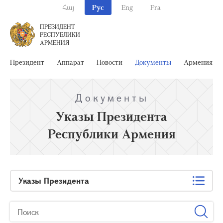
Հայ
Рус
Eng
Fra
ПРЕЗИДЕНТ
РЕСПУБЛИКИ
АРМЕНИЯ
Президент
Аппарат
Новости
Документы
Армения
Документы
Указы Президента
Республики Армения
Указы Президента