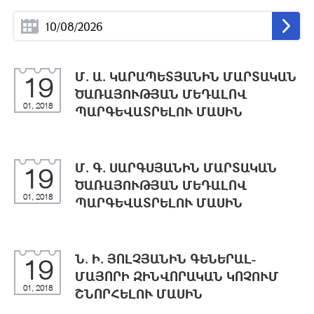
Մ. Ա. ԿԱՐԱՊԵՏՅԱՆԻՆ ՄԱՐՏԱԿԱՆ
19
ԾԱՌԱՅՈՒԹՅԱՆ ՄԵԴԱԼՈՎ
01, 2018
ՊԱՐԳԵՎԱՏՐԵԼՈՒ ՄԱՍԻՆ
Մ. Գ. ՍԱՐԳՍՅԱՆԻՆ ՄԱՐՏԱԿԱՆ
19
ԾԱՌԱՅՈՒԹՅԱՆ ՄԵԴԱԼՈՎ
01, 2018
ՊԱՐԳԵՎԱՏՐԵԼՈՒ ՄԱՍԻՆ
Ն. Ի. ՅՈԼՉՅԱՆԻՆ ԳԵՆԵՐԱԼ-
19
ՄԱՅՈՐԻ ԶԻՆՎՈՐԱԿԱՆ ԿՈՉՈՒՄ
01, 2018
ՇՆՈՐՀԵԼՈՒ ՄԱՍԻՆ