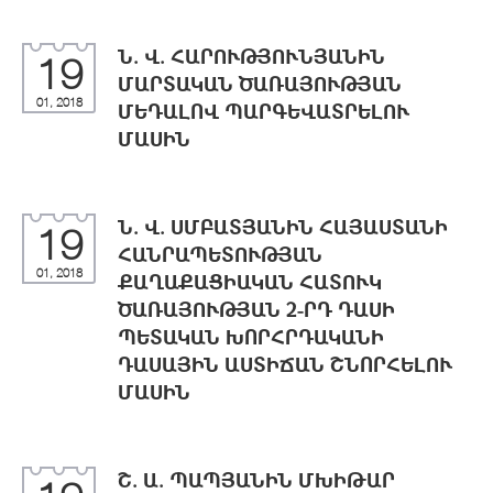
Ն. Վ. ՀԱՐՈՒԹՅՈՒՆՅԱՆԻՆ
19
ՄԱՐՏԱԿԱՆ ԾԱՌԱՅՈՒԹՅԱՆ
01, 2018
ՄԵԴԱԼՈՎ ՊԱՐԳԵՎԱՏՐԵԼՈՒ
ՄԱՍԻՆ
Ն. Վ. ՍՄԲԱՏՅԱՆԻՆ ՀԱՅԱՍՏԱՆԻ
19
ՀԱՆՐԱՊԵՏՈՒԹՅԱՆ
01, 2018
ՔԱՂԱՔԱՑԻԱԿԱՆ ՀԱՏՈՒԿ
ԾԱՌԱՅՈՒԹՅԱՆ 2-ՐԴ ԴԱՍԻ
ՊԵՏԱԿԱՆ ԽՈՐՀՐԴԱԿԱՆԻ
ԴԱՍԱՅԻՆ ԱՍՏԻՃԱՆ ՇՆՈՐՀԵԼՈՒ
ՄԱՍԻՆ
Շ. Ա. ՊԱՊՅԱՆԻՆ ՄԽԻԹԱՐ