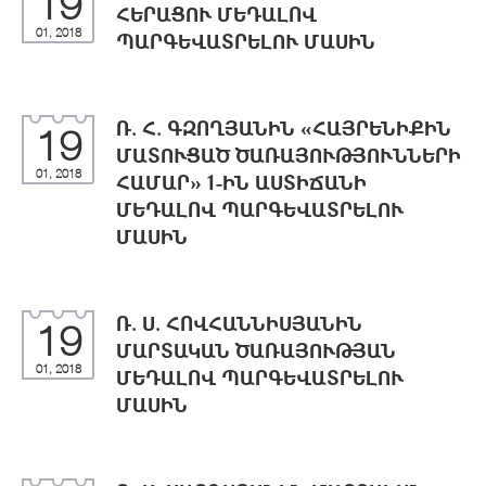
19
ՀԵՐԱՑՈՒ ՄԵԴԱԼՈՎ
01, 2018
ՊԱՐԳԵՎԱՏՐԵԼՈՒ ՄԱՍԻՆ
Ռ. Հ. ԳԶՈՂՅԱՆԻՆ «ՀԱՅՐԵՆԻՔԻՆ
19
ՄԱՏՈՒՑԱԾ ԾԱՌԱՅՈՒԹՅՈՒՆՆԵՐԻ
01, 2018
ՀԱՄԱՐ» 1-ԻՆ ԱՍՏԻՃԱՆԻ
ՄԵԴԱԼՈՎ ՊԱՐԳԵՎԱՏՐԵԼՈՒ
ՄԱՍԻՆ
Ռ. Ս. ՀՈՎՀԱՆՆԻՍՅԱՆԻՆ
19
ՄԱՐՏԱԿԱՆ ԾԱՌԱՅՈՒԹՅԱՆ
01, 2018
ՄԵԴԱԼՈՎ ՊԱՐԳԵՎԱՏՐԵԼՈՒ
ՄԱՍԻՆ