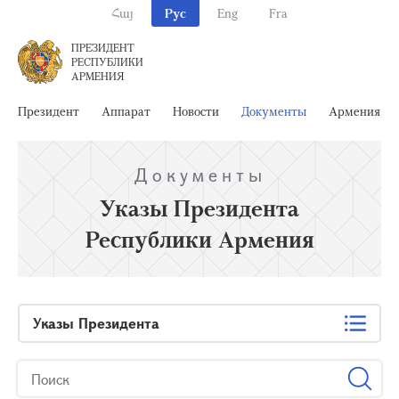
Հայ
Рус
Eng
Fra
ПРЕЗИДЕНТ
РЕСПУБЛИКИ
АРМЕНИЯ
Президент
Аппарат
Новости
Документы
Армения
Документы
Указы Президента
Республики Армения
Указы Президента