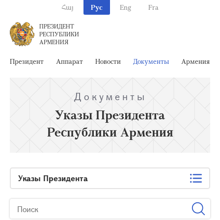
Հայ
Рус
Eng
Fra
ПРЕЗИДЕНТ
РЕСПУБЛИКИ
АРМЕНИЯ
Президент
Аппарат
Новости
Документы
Армения
Документы
Указы Президента
Республики Армения
Указы Президента