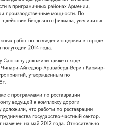
ти в приграничных районах Армении,
ои производственные мощности. По
 в действие Бердского филиала, увеличится
льных работ по возведению церкви в городе
 полугодии 2014 года.
у Саргсяну доложили также о ходе
и Чинари-Айгедзор-Арцваберд-Верин Кармир-
ероприятий, утвержденным по
8г.
кже с программами по реставрации
онту ведущей к комплексу дороги
у доложили, что работы по реставрации
трудничества государство-частный сектор.
т намечен на май 2012 года. Относительно