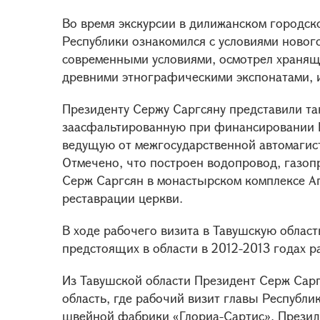
Во время экскурсии в дилижанском городск
Республики ознакомился с условиями новог
современными условиями, осмотрел хранящи
древними этнографическими экспонатами,
Президенту Сержу Саргсяну представили т
заасфальтированную при финансировании В
ведущую от межгосударственной автомагис
Отмечено, что построен водопровод, газоп
Серж Саргсян в монастырском комплексе Аг
реставрации церкви.
В ходе рабочего визита в Тавушскую облас
предстоящих в области в 2012-2013 годах р
Из Тавушской области Президент Серж Сарг
область, где рабочий визит главы Республи
швейной фабрики «Глориа-Сартис». Презид