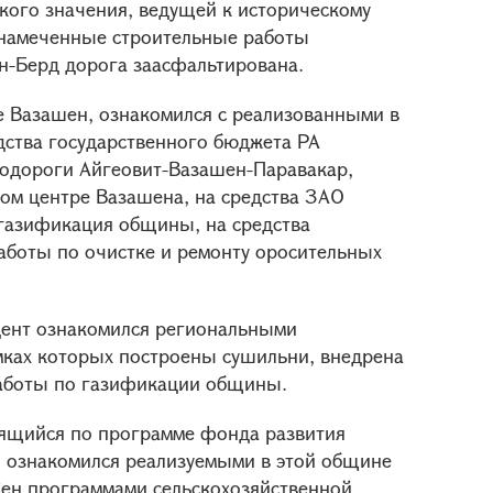
кого значения, ведущей к историческому
 намеченные строительные работы
н-Берд дорога заасфальтирована.
е Вазашен, ознакомился с реализованными в
едства государственного бюджета РА
одороги Айгеовит-Вазашен-Паравакар,
м центре Вазашена, на средства ЗАО
газификация общины, на средства
аботы по очистке и ремонту оросительных
дент ознакомился региональными
мках которых построены сушильни, внедрена
аботы по газификации общины.
ящийся по программе фонда развития
 ознакомился реализуемыми в этой общине
Сен программами сельскохозяйственной