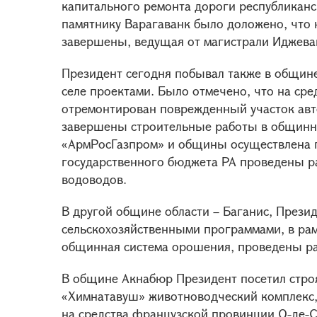
капитального ремонта дороги республиканс
памятнику Варагаванк было доложено, что
завершены, ведущая от магистрали Иджева
Президент сегодня побывал также в общин
селе проектами. Было отмечено, что на ср
отремонтирован поврежденный участок авт
завершены строительные работы в общинно
«АрмРосГазпром» и общины осуществлена 
государственного бюджета РА проведены р
водоводов.
В другой общине области – Баганис, Прези
сельскохозяйственными программами, в ра
общинная система орошения, проведены р
В общине Акнабюр Президент посетил стро
«Химнатавуш» животноводческий комплекс,
на средства французской провинции О-де-