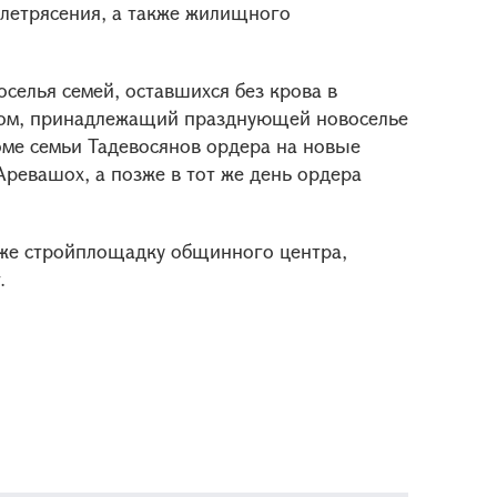
млетрясения, а также жилищного
селья семей, оставшихся без крова в
 дом, принадлежащий празднующей новоселье
оме семьи Тадевосянов ордера на новые
ревашох, а позже в тот же день ордера
же стройплощадку общинного центра,
.