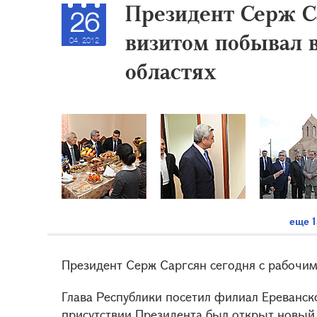
Президент Серж С
26
визитом побывал 
04, 2012
областях
еще 1
Президент Серж Саргсян сегодня с рабочим
Глава Республики посетил филиал Ереванско
присутствии Президента был открыт новый 