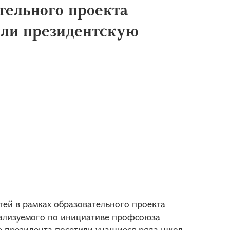
тельного проекта
ли президентскую
ей в рамках образовательного проекта
еализуемого по инициативе профсоюза
ю президента посетили учащиеся ряда школ