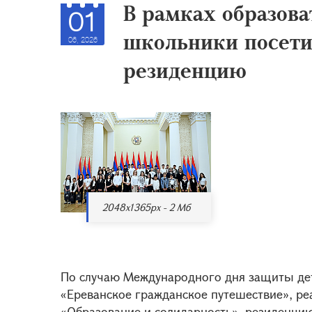
В рамках образова
01
школьники посети
06, 2026
резиденцию
2048x1365px - 2 Мб
По случаю Международного дня защиты дет
«Ереванское гражданское путешествие», р
«Образование и солидарность», резиденци