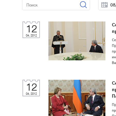
С
12
п
04, 2012
Се
Пр
пр
ин
Ва
С
12
п
04, 2012
П
Пр
пр
Па