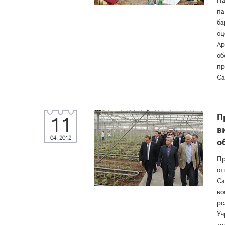
па
ба
оц
Ар
об
пр
Са
П
11
в
04, 2012
о
Пр
от
Са
ко
ре
Уч
те