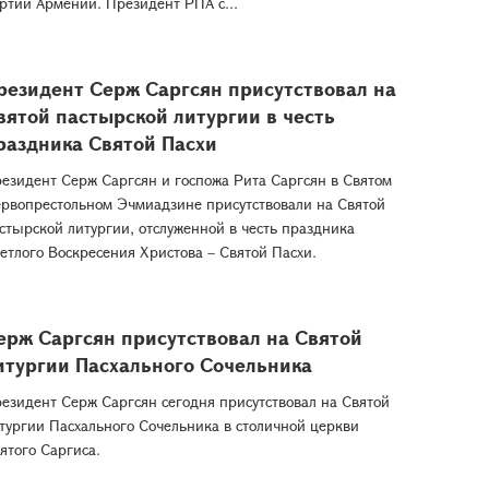
ртии Армении. Президент РПА с...
резидент Серж Саргсян присутствовал на
вятой пастырской литургии в честь
раздника Святой Пасхи
езидент Серж Саргсян и госпожа Рита Саргсян в Святом
рвопрестольном Эчмиадзине присутствовали на Святой
стырской литургии, отслуженной в честь праздника
етлого Воскресения Христова – Святой Пасхи.
ерж Саргсян присутствовал на Святой
итургии Пасхального Сочельника
езидент Серж Саргсян сегодня присутствовал на Святой
тургии Пасхального Сочельника в столичной церкви
ятого Саргиса.