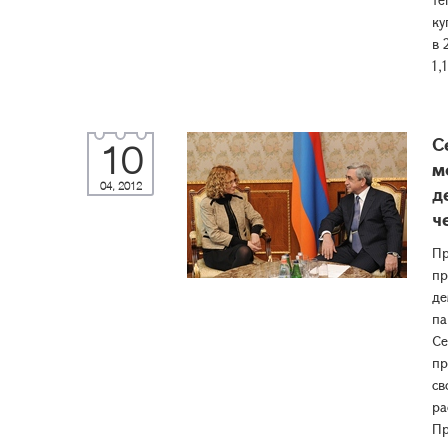
ку
в 
1,1
С
10
м
04, 2012
д
ч
Пр
пр
де
па
Се
пр
св
ра
Пр