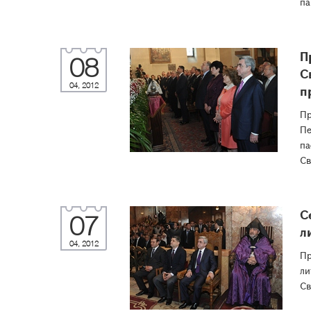
па
П
08
С
04, 2012
п
Пр
Пе
па
Св
С
07
л
04, 2012
Пр
ли
Св