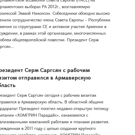
рламентских выборах РА 2012г., возглавляемую
ронессой Эммой Николсон. Собеседники обоюдно высоко
енили сотрудничество члена Совета Европы – Республики
мения со структурами СЕ и активное участие Армении в
суждении, в рамках этой организации, многочисленных
облем общеевропейской повестки. Президент Серж
ргсян...
резидент Серж Саргсян с рабочим
изитом отправился в Армавирскую
бласть
езидент Серж Саргсян сегодня с рабочим визитом
правился в Армавирскую область. В областной общине
рдарапат Президент посетил недавно открытую теплицу
мпании «ХОМГРИН Парадайс», ознакомился с
ализованными компанией работами и планами развития.
режденная в 2011 году с целью создания крупного
пличного хозяйства, компания «ХОМГРИН Парадайс»