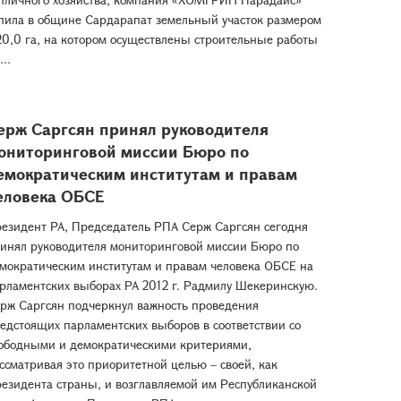
пила в общине Сардарапат земельный участок размером
20,0 га, на котором осуществлены строительные работы
...
ерж Саргсян принял руководителя
ониторинговой миссии Бюро по
емократическим институтам и правам
еловека ОБСЕ
езидент РА, Председатель РПА Серж Саргсян сегодня
инял руководителя мониторинговой миссии Бюро по
мократическим институтам и правам человека ОБСЕ на
рламентских выборах РА 2012 г. Радмилу Шекеринскую.
рж Саргсян подчеркнул важность проведения
едстоящих парламентских выборов в соответствии со
ободными и демократическими критериями,
ссматривая это приоритетной целью – своей, как
езидента страны, и возглавляемой им Республиканской