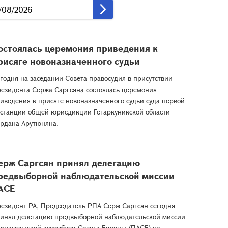
остоялась церемония приведения к
рисяге новоназначенного судьи
годня на заседании Совета правосудия в присутствии
езидента Сержа Саргсяна состоялась церемония
иведения к присяге новоназначенного судьи суда первой
станции общей юрисдикции Гегаркуникской области
рдана Арутюняна.
ерж Саргсян принял делегацию
редвыборной наблюдательской миссии
АСЕ
езидент РА, Председатель РПА Серж Саргсян сегодня
инял делегацию предвыборной наблюдательской миссии
рламентской ассамблеи Совета Европы (ПАСЕ) на