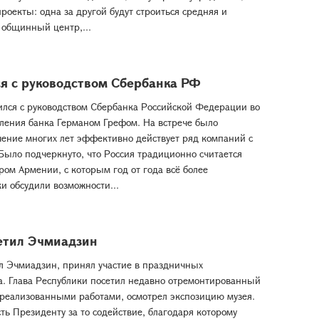
оекты: одна за другой будут строиться средняя и
 общинный центр,...
я с руководством Сбербанка РФ
ился с руководством Сбербанка Российской Федерации во
вления банка Германом Грефом. На встрече было
чение многих лет эффективно действует ряд компаний с
Было подчеркнуто, что Россия традиционно считается
ом Армении, с которым год от года всё более
и обсудили возможности...
етил Эчмиадзин
л Эчмиадзин, принял участие в праздничных
. Глава Республики посетил недавно отремонтированный
 реализованными работами, осмотрел экспозицию музея.
ь Президенту за то содействие, благодаря которому