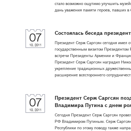
стало возможно ощутимо улучшить музей
дань уважения памяти героев, павших в б
Состоялась беседа президент
07
Президент Серж Саргсян сегодня имел о
10, 2011
государственным визитом Президентом 
встречи Президенты Армении и Франции
Президент Серж Саргсян наградил Нико
укрепление традиционных дружественны
расширение всестороннего сотрудничест
Президент Серж Саргсян поз
07
Владимира Путина с днем р
10, 2011
Сегодня Президент Серж Саргсян прове
РФ Владимиром Путиным. Серж Саргсян 
Республики по этому поводу также напр