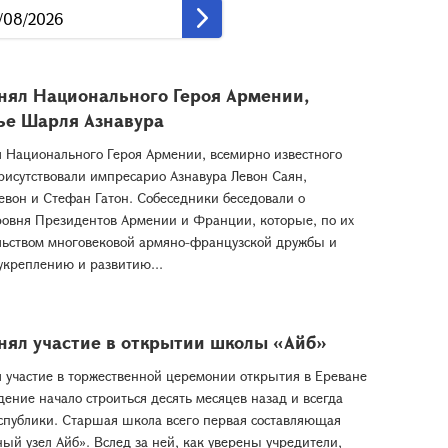
нял Национального Героя Армении,
ье Шарля Азнавура
 Национального Героя Армении, всемирно известного
рисутствовали импресарио Азнавура Левон Саян,
евон и Стефан Гатон. Собеседники беседовали о
ровня Президентов Армении и Франции, которые, по их
льством многовековой армяно-французской дружбы и
укреплению и развитию...
нял участие в открытии школы «Айб»
 участие в торжественной церемонии открытия в Ереване
ение начало строиться десять месяцев назад и всегда
спублики. Старшая школа всего первая составляющая
ый узел Айб». Вслед за ней, как уверены учредители,