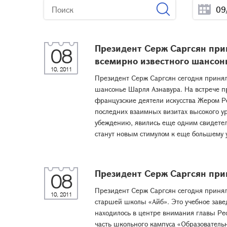
Президент Серж Саргсян при
08
всемирно известного шансон
10, 2011
Президент Серж Саргсян сегодня принял
шансонье Шарля Азнавура. На встрече п
французские деятели искусства Жером Р
последних взаимных визитах высокого у
убеждению, явились еще одним свидете
станут новым стимулом к еще большему 
Президент Серж Саргсян при
08
Президент Серж Саргсян сегодня принял
10, 2011
старшей школы «Айб». Это учебное завед
находилось в центре внимания главы Ре
часть школьного кампуса «Образовательн