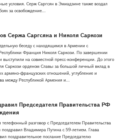
ные условия. Серж Саргсян в Эмиадзине также воздал
оях за освобождение...
ов Сержа Саргсяна и Николя Саркози
тдельную беседу с находящимся в Армении с
Республики Франция Николя Саркози. По завершении
 выступили на совместной пресс-конференции. До этого
ля Саркози орденом Славы за большой личный вклад в
х армяно-французских отношений, углубление и
ва между Республикой Армения и...
дравил Председателя Правительства РФ
ождения
л телефонный разговор с Председателем Правительства
поздравил Владимира Путина с 59-летием. Глава
авил поздравительное послание Председателю