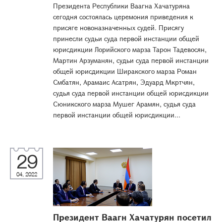
Президента Республики Ваагна Хачатуряна
сегодня состоялась церемония приведения к
присяге новоназначенных судей. Присягу
принесли судьи суда первой инстанции общей
юрисдикции Лорийского марза Тарон Тадевосян,
Мартин Арзуманян, судьи суда первой инстанции
общей юрисдикции Ширакского марза Роман
Смбатян, Арамаис Асатрян, Эдуард Мкртчян,
судья суда первой инстанции общей юрисдикции
Сюникского марза Мушег Арамян, судья суда
первой инстанции общей юрисдикции...
29
04, 2022
Президент Ваагн Хачатурян посетил