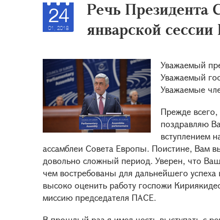
Речь Президента 
24
январской сессии
01, 2018
Уважаемый пре
Уважаемый гос
Уважаемые чле
Прежде всего,
поздравляю Ва
вступлением н
ассамблеи Совета Европы. Поистине, Вам в
довольно сложный период. Уверен, что Ваш
чем востребованы для дальнейшего успеха 
высоко оценить работу госпожи Кириякиде
миссию председателя ПАСЕ.
В прошлый раз я имел честь выступать с ре