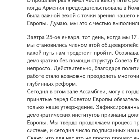
когда Армения председательствовала в Ком
была важной вехой с точки зрения нашего
Европы. Думаю, мы это с честью выполнил
Завтра 25-ое января, тот день, когда мы 17
мы становились членом этой общеевропейс
какой путь нам предстоит пройти. Осознава
демократию без помощи структур Совета Ев
непросто. Действительно, благодаря полит
работе стало возможно преодолеть многочи
глубинных реформ.
Сегодня в этом зале Ассамблеи, могу с го
принятые перед Советом Европы обязатель
только наше утверждение. Зафиксированны
демократических институтов признаны док
Европы. Мы твёрдо продолжаем процесс п
системе, и сегодня число подписанных наш
Скажу, что для нас это не просто процесс 