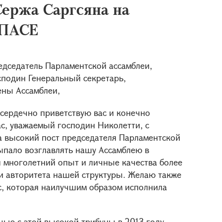
Сержа Саргсяна на
 ПАСЕ
дседатель Парламентской ассамблеи,
подин Генеральный секретарь,
ны Ассамблеи,
 сердечно приветствую вас и конечно
с, уважаемый господин Николетти, с
а высокий пост председателя Парламентской
ыпало возглавлять нашу Ассамблею в
 многолетний опыт и личные качества более
и авторитета нашей структуры. Желаю также
с, которая наилучшим образом исполнила
чью с этой высокой трибуны в 2013 году,