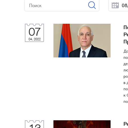
П
07
Р
04, 2022
П
До
по
де
лю
ро
в 
по
к 
по
Р