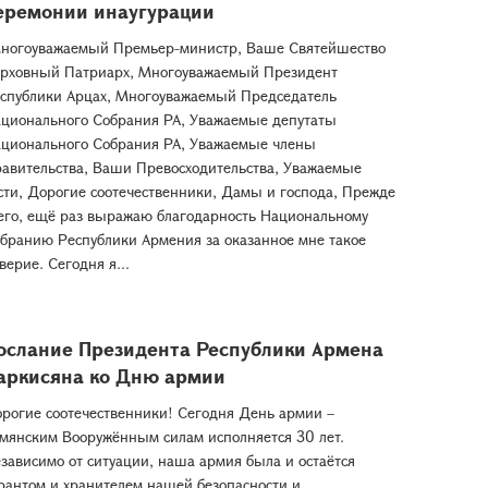
еремонии инаугурации
ногоуважаемый Премьер-министр, Ваше Святейшество
рховный Патриарх, Многоуважаемый Президент
спублики Арцах, Многоуважаемый Председатель
ционального Собрания РА, Уважаемые депутаты
ционального Собрания РА, Уважаемые члены
авительства, Ваши Превосходительства, Уважаемые
сти, Дорогие соотечественники, Дамы и господа, Прежде
его, ещё раз выражаю благодарность Национальному
бранию Республики Армения за оказанное мне такое
верие. Сегодня я...
ослание Президента Республики Армена
аркисяна ко Дню армии
рогие соотечественники! Сегодня День армии –
мянским Вооружённым силам исполняется 30 лет.
зависимо от ситуации, наша армия была и остаётся
рантом и хранителем нашей безопасности и