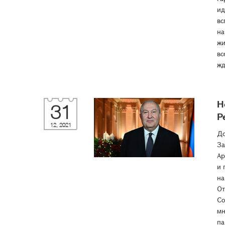
ид
вс
на
жи
вс
жд
Н
31
Р
12, 2021
До
За
Ар
и 
на
От
Со
мн
па