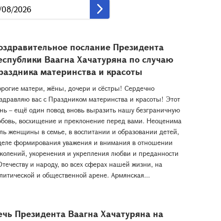
оздравительное послание Президента
еспублики Ваагна Хачатуряна по случаю
раздника материнства и красоты
рогие матери, жёны, дочери и сёстры! Сердечно
здравляю вас с Праздником материнства и красоты! Этот
нь – ещё один повод вновь выразить нашу безграничную
бовь, восхищение и преклонение перед вами. Неоценима
ль женщины в семье, в воспитании и образовании детей,
деле формирования уважения и внимания в отношении
колений, укоренения и укрепления любви и преданности
Отечеству и народу, во всех сферах нашей жизни, на
литической и общественной арене. Армянская...
ечь Президента Ваагна Хачатуряна на