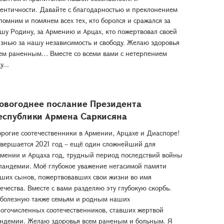
ентичности. Давайте с благодарностью и преклонением
помним и помянем всех тех, кто боролся и сражался за
шу Родину, за Армению и Арцах, кто пожертвовал своей
знью за нашу независимость и свободу. Желаю здоровья
ем раненным… Вместе со всеми вами с нетерпением
у...
овогоднее послание Президента
еспублики Армена Саркисяна
рогие соотечественники в Армении, Арцахе и Диаспоре!
вершается 2021 год – ещё один сложнейший для
мении и Арцаха год, трудный период последствий войны
пандемии. Моё глубокое уважение негасимой памяти
ших сынов, пожертвовавших свои жизни во имя
ечества. Вместе с вами разделяю эту глубокую скорбь.
болезную также семьям и родным наших
огочисленных соотечественников, ставших жертвой
ндемии. Желаю здоровья всем раненым и больным. Я