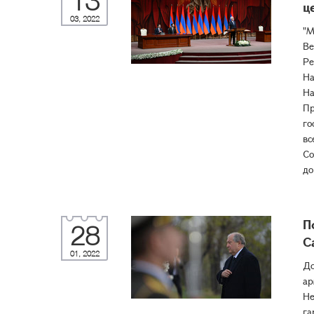
13
ц
03, 2022
"М
Ве
Ре
На
На
Пр
го
вс
Со
до
П
28
С
01, 2022
До
ар
Не
га