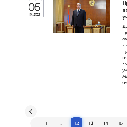
П
05
п
10, 2021
у
До
пр
сл
и 
ну
си
по
уч
Мы
си
1
...
12
13
14
15