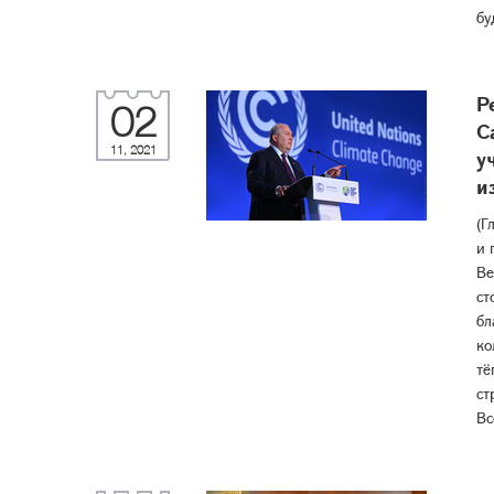
бу
Р
02
С
11, 2021
у
и
(Г
и 
Ве
ст
бл
ко
тё
ст
Вс