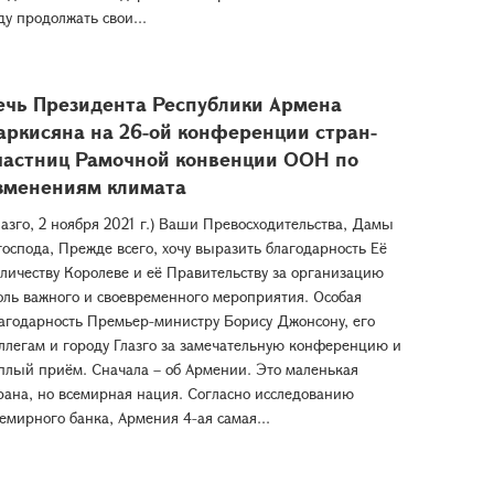
ду продолжать свои...
ечь Президента Республики Армена
аркисяна на 26-ой конференции стран-
частниц Рамочной конвенции ООН по
зменениям климата
лазго, 2 ноября 2021 г.) Ваши Превосходительства, Дамы
господа, Прежде всего, хочу выразить благодарность Её
личеству Королеве и её Правительству за организацию
оль важного и своевременного мероприятия. Особая
агодарность Премьер-министру Борису Джонсону, его
ллегам и городу Глазго за замечательную конференцию и
плый приём. Сначала – об Армении. Это маленькая
рана, но всемирная нация. Согласно исследованию
емирного банка, Армения 4-ая самая...