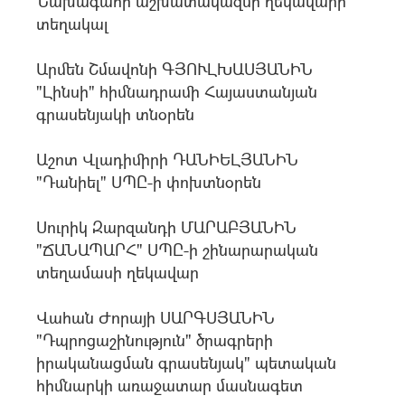
Նախագահի աշխատակազմի ղեկավարի
տեղակալ
Արմեն Շմավոնի ԳՅՈՒԼԽԱՍՅԱՆԻՆ
"Լինսի" հիմնադրամի Հայաստանյան
գրասենյակի տնօրեն
Աշոտ Վլադիմիրի ԴԱՆԻԵԼՅԱՆԻՆ
"Դանիել" ՍՊԸ-ի փոխտնօրեն
Սուրիկ Զարզանդի ՄԱՐԱԲՅԱՆԻՆ
"ՃԱՆԱՊԱՐՀ" ՍՊԸ-ի շինարարական
տեղամասի ղեկավար
Վահան Ժորայի ՍԱՐԳՍՅԱՆԻՆ
"Դպրոցաշինություն" ծրագրերի
իրականացման գրասենյակ" պետական
հիմնարկի առաջատար մասնագետ