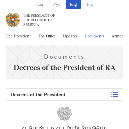
Հայ
Рус
Eng
Fra
THE PRESIDENT OF
THE REPUBLIC OF
ARMENIA
The President
The Office
Updates
Documents
Armenia
Documents
Decrees of the President of RA
Decrees of the President
ՀԱՅԱՍՏԱՆԻ ՀԱՆՐԱՊԵՏՈՒԹՅԱՆ