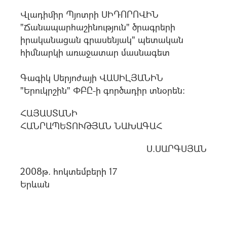
Վլադիմիր Պյոտրի ՍԻԴՈՐՈՎԻՆ
"Ճանապարհաշինություն" ծրագրերի
իրականացան գրասենյակ" պետական
հիմնարկի առաջատար մասնագետ
Գագիկ Սերյոժայի ՎԱՍԻԼՅԱՆԻՆ
"Երուկրշին" ՓԲԸ-ի գործադիր տնօրեն:
ՀԱՅԱՍՏԱՆԻ
ՀԱՆՐԱՊԵՏՈՒԹՅԱՆ ՆԱԽԱԳԱՀ
Ս.ՍԱՐԳՍՅԱՆ
2008թ. հոկտեմբերի 17
Երևան