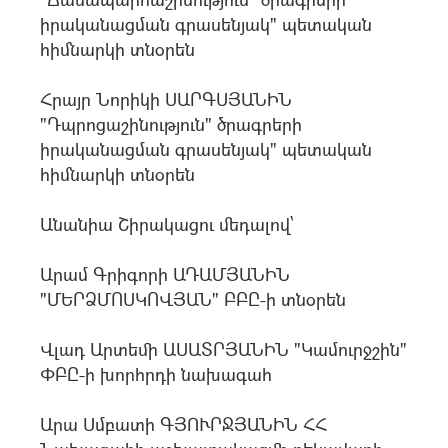
իրականացման գրասենյակ" պետական
հիմնարկի տնօրեն
Հրայր Նորիկի ՍԱՐԳՍՅԱՆԻՆ
"Դպրոցաշինություն" ծրագրերի
իրականացման գրասենյակ" պետական
հիմնարկի տնօրեն
Անանիա Շիրակացու մեդալով`
Արամ Գրիգորի ԱԴԱՄՅԱՆԻՆ
"ՄԵՐՁՄՈՍԿՈՎՅԱՆ" ԲԲԸ-ի տնօրեն
Վլադ Արտեմի ԱՍԱՏՐՅԱՆԻՆ "Կամուրջշին"
ՓԲԸ-ի խորհրդի նախագահ
Արա Սմբատի ԳՅՈՒՐՋՅԱՆԻՆ ՀՀ