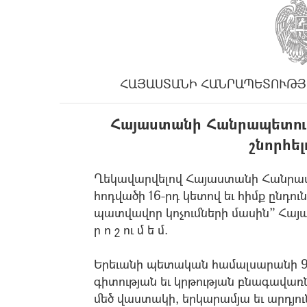
ՀԱՅԱՍՏԱՆԻ ՀԱՆՐԱՊԵՏՈՒԹՅ
Հայաստանի Հանրապետութ
շնորհել
Ղեկավարվելով Հայաստանի Հանրապ
հոդվածի 16-րդ կետով եւ հիմք ընդ
պատվավոր կոչումների մասին” Հայ
ր ո շ ու մ ե մ.
Երեւանի պետական համալսարանի 90
գիտության եւ կրթության բնագավառ
մեծ վաստակի, երկարամյա եւ արդ