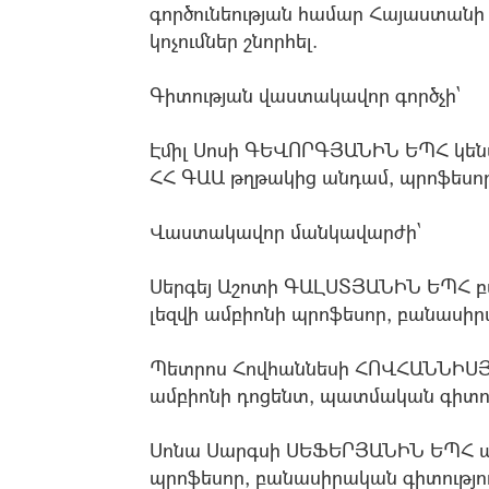
գործունեության համար Հայաստան
կոչումներ շնորհել.
Գիտության վաստակավոր գործչի`
Էմիլ Սոսի ԳԵՎՈՐԳՅԱՆԻՆ ԵՊՀ կեն
ՀՀ ԳԱԱ թղթակից անդամ, պրոֆեսո
Վաստակավոր մանկավարժի`
Սերգեյ Աշոտի ԳԱԼՍՏՅԱՆԻՆ ԵՊՀ բա
լեզվի ամբիոնի պրոֆեսոր, բանասիր
Պետրոս Հովհաննեսի ՀՈՎՀԱՆՆԻՍՅ
ամբիոնի դոցենտ, պատմական գիտու
Սոնա Սարգսի ՍԵՖԵՐՅԱՆԻՆ ԵՊՀ ա
պրոֆեսոր, բանասիրական գիտությո