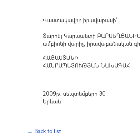
Վաստակավոր իրավաբանի`
Տարիել Կարապետի ԲԱՐՍԵՂՅԱՆԻՆ
ամբիոնի վարիչ, իրավաբանական գիտ
ՀԱՅԱՍՏԱՆԻ
ՀԱՆՐԱՊԵՏՈՒԹՅԱՆ ՆԱԽԱԳԱՀ
2009թ. սեպտեմբերի 30
Երևան
← Back to list