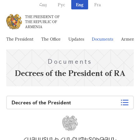
Հայ
Рус
Eng
Fra
THE PRESIDENT OF
THE REPUBLIC OF
ARMENIA
The President
The Office
Updates
Documents
Armenia
Documents
Decrees of the President of RA
Decrees of the President
ՀԱՅԱՍՏԱՆԻ ՀԱՆՐԱՊԵՏՈՒԹՅԱՆ