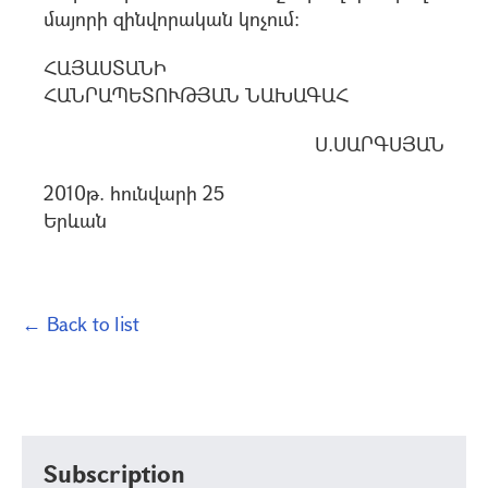
մայորի զինվորական կոչում:
ՀԱՅԱՍՏԱՆԻ
ՀԱՆՐԱՊԵՏՈՒԹՅԱՆ ՆԱԽԱԳԱՀ
Ս.ՍԱՐԳՍՅԱՆ
2010թ. հունվարի 25
Երևան
← Back to list
Subscription