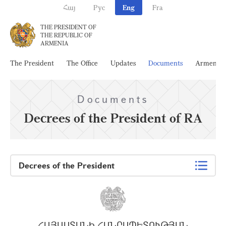
Հայ
Рус
Eng
Fra
THE PRESIDENT OF
THE REPUBLIC OF
ARMENIA
The President
The Office
Updates
Documents
Armenia
Documents
Decrees of the President of RA
Decrees of the President
ՀԱՅԱՍՏԱՆԻ ՀԱՆՐԱՊԵՏՈՒԹՅԱՆ