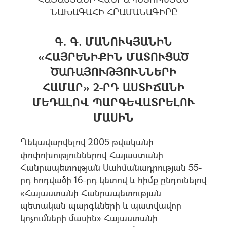
ՆԱԽԱԳԱՀԻ ՀՐԱՄԱՆԱԳԻՐԸ
Գ. Գ. ՄԱՆՈՒԿՅԱՆԻՆ
«ՀԱՅՐԵՆԻՔԻՆ ՄԱՏՈՒՑԱԾ
ԾԱՌԱՅՈՒԹՅՈՒՆՆԵՐԻ
ՀԱՄԱՐ» 2-ՐԴ ԱՍՏԻՃԱՆԻ
ՄԵԴԱԼՈՎ ՊԱՐԳԵՎԱՏՐԵԼՈՒ
ՄԱՍԻՆ
Ղեկավարվելով 2005 թվականի
փոփոխություններով Հայաստանի
Հանրապետության Սահմանադրության 55-
րդ հոդվածի 16-րդ կետով և հիմք ընդունելով
«Հայաստանի Հանրապետության
պետական պարգևների և պատվավոր
կոչումների մասին» Հայաստանի