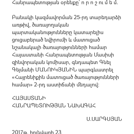
Հանրապետության օրենքը՝ ո ր ո շ ու մ ե մ.
Բանակի կազմավորման 25-րդ տարեդարձի
առթիվ, ծառայողական
պարտականությունները կատարելիս
ցուցաբերած նվիրումի և մատուցած
նշանակալի ծառայությունների համար
Հայաստանի Հանրապետության Մասիսի
զինվորական կոմիսար, գնդապետ Գնել
Գեյմանի ՄԱՆՈՒԿՅԱՆԻՆ պարգևատրել
«Հայրենիքին մատուցած ծառայությունների
համար» 2-րդ աստիճանի մեդալով:
ՀԱՅԱՍՏԱՆԻ
ՀԱՆՐԱՊԵՏՈՒԹՅԱՆ ՆԱԽԱԳԱՀ
Ս.ՍԱՐԳՍՅԱՆ
2017թ. հունվարի 23