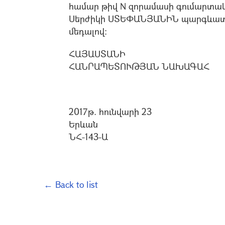
համար թիվ N զորամասի գումարտա
Սերժիկի ՍՏԵՓԱՆՅԱՆԻՆ պարգևատր
մեդալով:
ՀԱՅԱՍՏԱՆԻ
ՀԱՆՐԱՊԵՏՈՒԹՅԱՆ ՆԱԽԱԳԱՀ
2017թ. հունվարի 23
Երևան
ՆՀ-143-Ա
← Back to list