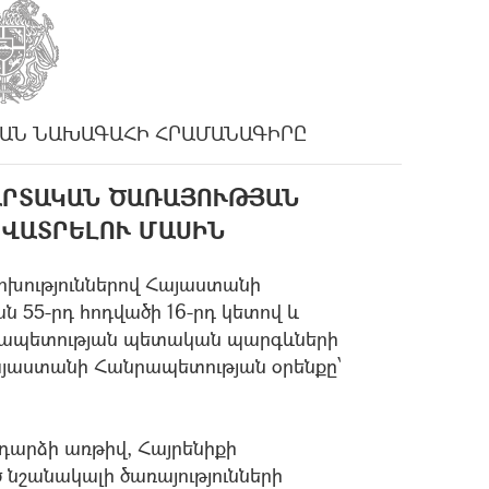
ԱՆ ՆԱԽԱԳԱՀԻ ՀՐԱՄԱՆԱԳԻՐԸ
ՄԱՐՏԱԿԱՆ ԾԱՌԱՅՈՒԹՅԱՆ
ՎԱՏՐԵԼՈՒ ՄԱՍԻՆ
ոխություններով Հայաստանի
 55-րդ հոդվածի 16-րդ կետով և
նրապետության պետական պարգևների
այաստանի Հանրապետության օրենքը՝
արձի առթիվ, Հայրենիքի
նշանակալի ծառայությունների