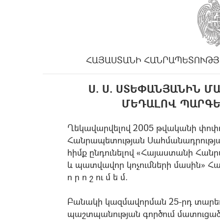
ՀԱՅԱՍՏԱՆԻ ՀԱՆՐԱՊԵՏՈՒԹՅ
Ս. Ս. ՍՏԵՓԱՆՅԱՆԻՆ 
ՄԵԴԱԼՈՎ ՊԱՐԳԵ
Ղեկավարվելով 2005 թվականի փոփ
Հանրապետության Սահմանադրության
հիմք ընդունելով «Հայաստանի Հա
և պատվավոր կոչումների մասին» Հ
ո ր ո շ ու մ ե մ.
Բանակի կազմավորման 25-րդ տարեդ
պաշտպանության գործում մատուցած 