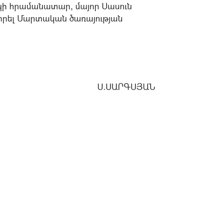
կի հրամանատար, մայոր Սասուն
ել Մարտական ծառայության
Ս.ՍԱՐԳՍՅԱՆ