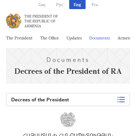
Հայ
Рус
Eng
Fra
THE PRESIDENT OF
THE REPUBLIC OF
ARMENIA
The President
The Office
Updates
Documents
Armenia
Documents
Decrees of the President of RA
Decrees of the President
ՀԱՅԱՍՏԱՆԻ ՀԱՆՐԱՊԵՏՈՒԹՅԱՆ