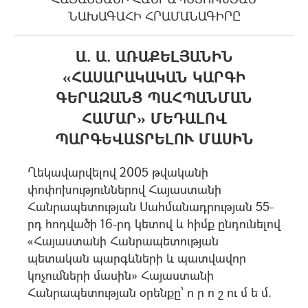
ՆԱԽԱԳԱՀԻ ՀՐԱՄԱՆԱԳԻՐԸ
Ա. Ա. ԱՌԱՔԵԼՅԱՆԻՆ
«ՀԱՍԱՐԱԿԱԿԱՆ ԿԱՐԳԻ
ԳԵՐԱԶԱՆՑ ՊԱՀՊԱՆՄԱՆ
ՀԱՄԱՐ» ՄԵԴԱԼՈՎ
ՊԱՐԳԵՎԱՏՐԵԼՈՒ ՄԱՍԻՆ
Ղեկավարվելով 2005 թվականի
փոփոխություններով Հայաստանի
Հանրապետության Սահմանադրության 55-
րդ հոդվածի 16-րդ կետով և հիմք ընդունելով
«Հայաստանի Հանրապետության
պետական պարգևների և պատվավոր
կոչումների մասին» Հայաստանի
Հանրապետության օրենքը՝ ո ր ո շ ու մ ե մ.