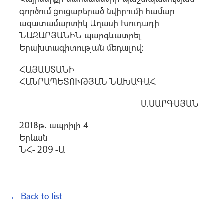
գործում ցուցաբերած նվիրումի համար
ազատամարտիկ Աղասի Խուդադի
ՆԱԶԱՐՅԱՆԻՆ պարգևատրել
Երախտագիտության մեդալով:
ՀԱՅԱՍՏԱՆԻ
ՀԱՆՐԱՊԵՏՈՒԹՅԱՆ ՆԱԽԱԳԱՀ
Ս.ՍԱՐԳՍՅԱՆ
2018թ. ապրիլի 4
Երևան
ՆՀ- 209 -Ա
← Back to list