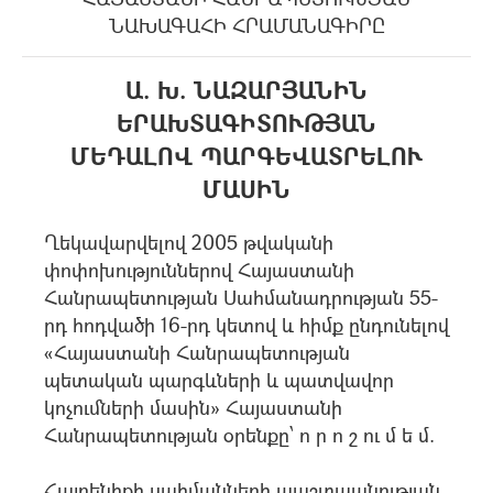
ՆԱԽԱԳԱՀԻ ՀՐԱՄԱՆԱԳԻՐԸ
Ա. Խ. ՆԱԶԱՐՅԱՆԻՆ
ԵՐԱԽՏԱԳԻՏՈՒԹՅԱՆ
ՄԵԴԱԼՈՎ ՊԱՐԳԵՎԱՏՐԵԼՈՒ
ՄԱՍԻՆ
Ղեկավարվելով 2005 թվականի
փոփոխություններով Հայաստանի
Հանրապետության Սահմանադրության 55-
րդ հոդվածի 16-րդ կետով և հիմք ընդունելով
«Հայաստանի Հանրապետության
պետական պարգևների և պատվավոր
կոչումների մասին» Հայաստանի
Հանրապետության օրենքը՝ ո ր ո շ ու մ ե մ.
Հայրենիքի սահմանների պաշտպանության