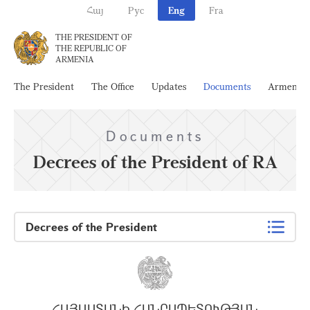
Հայ
Рус
Eng
Fra
THE PRESIDENT OF
THE REPUBLIC OF
ARMENIA
The President
The Office
Updates
Documents
Armenia
Documents
Decrees of the President of RA
Decrees of the President
ՀԱՅԱՍՏԱՆԻ ՀԱՆՐԱՊԵՏՈՒԹՅԱՆ