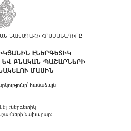
ԱՆ ՆԱԽԱԳԱՀԻ ՀՐԱՄԱՆԱԳԻՐԸ
ՒԿՅԱՆԻՆ ԷՆԵՐԳԵՏԻԿ
 ԵՎ ԲՆԱԿԱՆ ՊԱՇԱՐՆԵՐԻ
ՆԱԿԵԼՈՒ ՄԱՍԻՆ
րկությունը` համաձայն
ել էներգետիկ
աշարների նախարար: