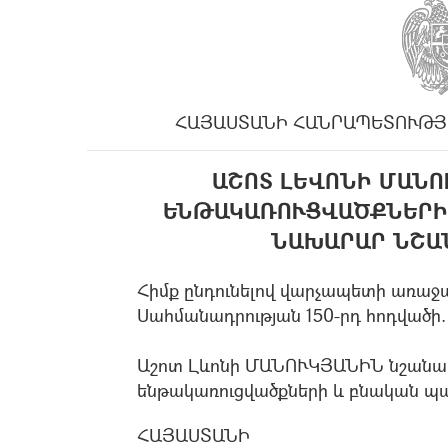
ՀԱՅԱՍՏԱՆԻ ՀԱՆՐԱՊԵՏՈՒԹՅ
ԱՇՈՏ ԼԵՎՈՆԻ ՄԱՆՈ
ԵՆԹԱԿԱՌՈՒՑՎԱԾՔՆԵՐԻ
ՆԱԽԱՐԱՐ ՆՇԱ
Հիմք ընդունելով վարչապետի առաջա
Սահմանադրության 150-րդ հոդվածի.
Աշոտ Լևոնի ՄԱՆՈՒԿՅԱՆԻՆ նշանակ
ենթակառուցվածքների և բնական պ
ՀԱՅԱՍՏԱՆԻ