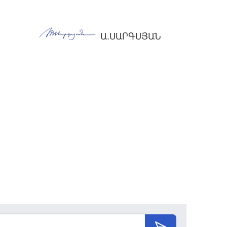
Ա.ՍԱՐԳՍՅԱՆ