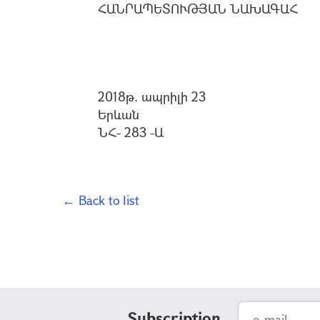
ՀԱՆՐԱՊԵՏՈՒԹՅԱՆ ՆԱԽԱԳԱՀ
2018թ. ապրիլի 23
Երևան
ՆՀ- 283 -Ա
← Back to list
Subscription