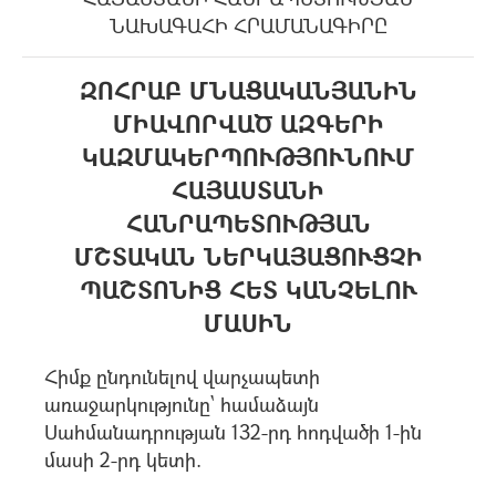
ՆԱԽԱԳԱՀԻ ՀՐԱՄԱՆԱԳԻՐԸ
ԶՈՀՐԱԲ ՄՆԱՑԱԿԱՆՅԱՆԻՆ
ՄԻԱՎՈՐՎԱԾ ԱԶԳԵՐԻ
ԿԱԶՄԱԿԵՐՊՈՒԹՅՈՒՆՈՒՄ
ՀԱՅԱՍՏԱՆԻ
ՀԱՆՐԱՊԵՏՈՒԹՅԱՆ
ՄՇՏԱԿԱՆ ՆԵՐԿԱՅԱՑՈՒՑՉԻ
ՊԱՇՏՈՆԻՑ ՀԵՏ ԿԱՆՉԵԼՈՒ
ՄԱՍԻՆ
Հիմք ընդունելով վարչապետի
առաջարկությունը` համաձայն
Սահմանադրության 132-րդ հոդվածի 1-ին
մասի 2-րդ կետի.