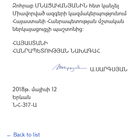
Զոհրաբ ՄՆԱՑԱԿԱՆՅԱՆԻՆ հետ կանչել
Միավորված ազգերի կազմակերպությունում
Հայաստանի Հանրապետության մշտական
ներկայացուցչի պաշտոնից:
ՀԱՅԱՍՏԱՆԻ
ՀԱՆՐԱՊԵՏՈՒԹՅԱՆ ՆԱԽԱԳԱՀ
Ա.ՍԱՐԳՍՅԱՆ
2018թ. մայիսի 12
Երևան
ՆՀ-317-Ա
← Back to list