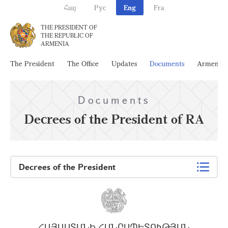
Հայ
Рус
Eng
Fra
THE PRESIDENT OF
THE REPUBLIC OF
ARMENIA
The President
The Office
Updates
Documents
Armenia
Documents
Decrees of the President of RA
Decrees of the President
ՀԱՅԱՍՏԱՆԻ ՀԱՆՐԱՊԵՏՈՒԹՅԱՆ