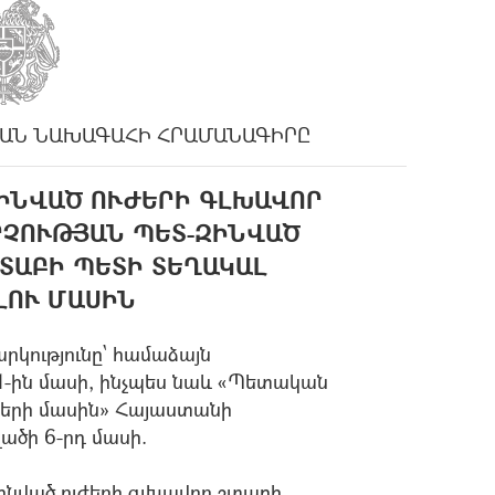
ԱՆ ՆԱԽԱԳԱՀԻ ՀՐԱՄԱՆԱԳԻՐԸ
ԻՆՎԱԾ ՈՒԺԵՐԻ ԳԼԽԱՎՈՐ
ՐՉՈՒԹՅԱՆ ՊԵՏ-ԶԻՆՎԱԾ
ՏԱԲԻ ՊԵՏԻ ՏԵՂԱԿԱԼ
ԼՈՒ ՄԱՍԻՆ
րկությունը` համաձայն
1-ին մասի, ինչպես նաև «Պետական
երի մասին» Հայաստանի
ածի 6-րդ մասի.
նված ուժերի գլխավոր շտաբի