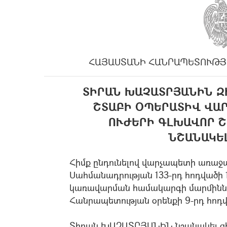
ՀԱՅԱՍՏԱՆԻ ՀԱՆՐԱՊԵՏՈՒԹՅ
ՏԻՐԱՆ ԽԱՉԱՏՐՅԱՆԻՆ Զ
ՇՏԱԲԻ ՕՊԵՐԱՏԻՎ ՎԱ
ՈՒԺԵՐԻ ԳԼԽԱՎՈՐ Շ
ՆՇԱՆԱԿԵ
Հիմք ընդունելով վարչապետի առաջա
Սահմանադրության 133-րդ հոդվածի 
կառավարման համակարգի մարմինն
Հանրապետության օրենքի 9-րդ հոդվ
Տիրան ԽԱՉԱՏՐՅԱՆԻՆ նշանակել զի