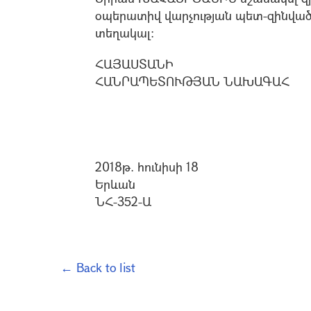
օպերատիվ վարչության պետ-զինված
տեղակալ:
ՀԱՅԱՍՏԱՆԻ
ՀԱՆՐԱՊԵՏՈՒԹՅԱՆ ՆԱԽԱԳԱՀ
2018թ. հունիսի 18
Երևան
ՆՀ-352-Ա
← Back to list