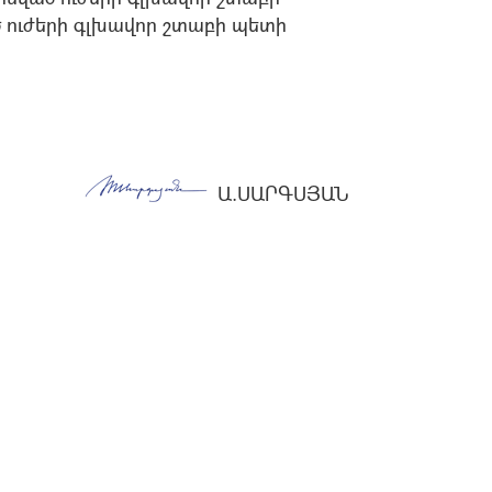
 ուժերի գլխավոր շտաբի պետի
Ա.ՍԱՐԳՍՅԱՆ