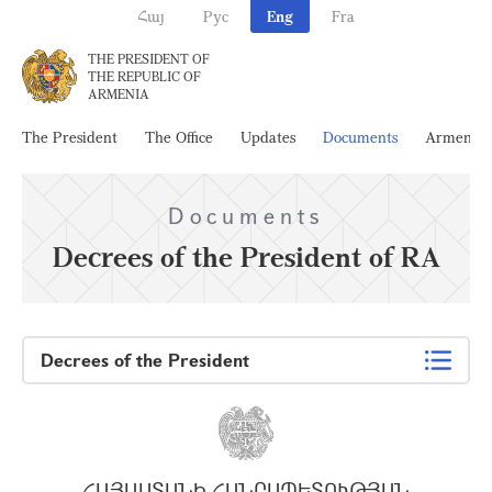
Հայ
Рус
Eng
Fra
THE PRESIDENT OF
THE REPUBLIC OF
ARMENIA
The President
The Office
Updates
Documents
Armenia
Documents
Decrees of the President of RA
Decrees of the President
ՀԱՅԱՍՏԱՆԻ ՀԱՆՐԱՊԵՏՈՒԹՅԱՆ