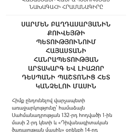
ՆԱԽԱԳԱՀԻ ՀՐԱՄԱՆԱԳԻՐԸ
ՍԱՐՄԵՆ ԲԱՂԴԱՍԱՐՅԱՆԻՆ
ՔՈՒՎԵՅԹԻ
ՊԵՏՈՒԹՅՈՒՆՈՒՄ
ՀԱՅԱՍՏԱՆԻ
ՀԱՆՐԱՊԵՏՈՒԹՅԱՆ
ԱՐՏԱԿԱՐԳ ԵՎ ԼԻԱԶՈՐ
ԴԵՍՊԱՆԻ ՊԱՇՏՈՆԻՑ ՀԵՏ
ԿԱՆՉԵԼՈՒ ՄԱՍԻՆ
Հիմք ընդունելով վարչապետի
առաջարկությունը` համաձայն
Սահմանադրության 132-րդ հոդվածի 1-ին
մասի 2-րդ կետի և «Դիվանագիտական
ծառայության մասին» օրենքի 14-րդ