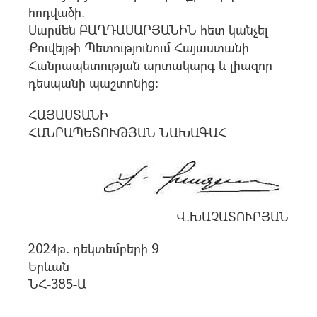
հոդվածի.
Սարմեն ԲԱՂԴԱՍԱՐՅԱՆԻՆ հետ կանչել
Քուվեյթի Պետությունում Հայաստանի
Հանրապետության արտակարգ և լիազոր
դեսպանի պաշտոնից:
ՀԱՅԱՍՏԱՆԻ
ՀԱՆՐԱՊԵՏՈՒԹՅԱՆ ՆԱԽԱԳԱՀ
Վ.ԽԱՉԱՏՈՒՐՅԱՆ
2024թ. դեկտեմբերի 9
Երևան
ՆՀ-385-Ա