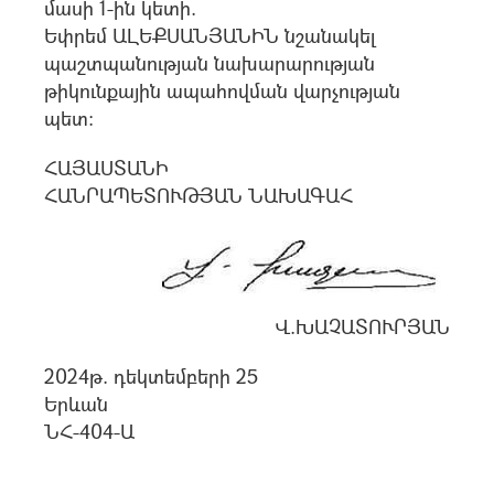
մասի 1-ին կետի.
Եփրեմ ԱԼԵՔՍԱՆՅԱՆԻՆ նշանակել
պաշտպանության նախարարության
թիկունքային ապահովման վարչության
պետ:
ՀԱՅԱՍՏԱՆԻ
ՀԱՆՐԱՊԵՏՈՒԹՅԱՆ ՆԱԽԱԳԱՀ
Վ.ԽԱՉԱՏՈՒՐՅԱՆ
2024թ. դեկտեմբերի 25
Երևան
ՆՀ-404-Ա