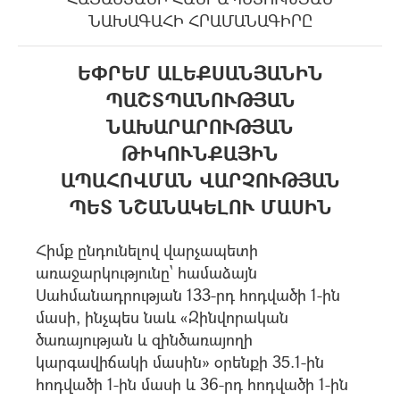
ՆԱԽԱԳԱՀԻ ՀՐԱՄԱՆԱԳԻՐԸ
ԵՓՐԵՄ ԱԼԵՔՍԱՆՅԱՆԻՆ
ՊԱՇՏՊԱՆՈՒԹՅԱՆ
ՆԱԽԱՐԱՐՈՒԹՅԱՆ
ԹԻԿՈՒՆՔԱՅԻՆ
ԱՊԱՀՈՎՄԱՆ ՎԱՐՉՈՒԹՅԱՆ
ՊԵՏ ՆՇԱՆԱԿԵԼՈՒ ՄԱՍԻՆ
Հիմք ընդունելով վարչապետի
առաջարկությունը` համաձայն
Սահմանադրության 133-րդ հոդվածի 1-ին
մասի, ինչպես նաև «Զինվորական
ծառայության և զինծառայողի
կարգավիճակի մասին» օրենքի 35.1-ին
հոդվածի 1-ին մասի և 36-րդ հոդվածի 1-ին