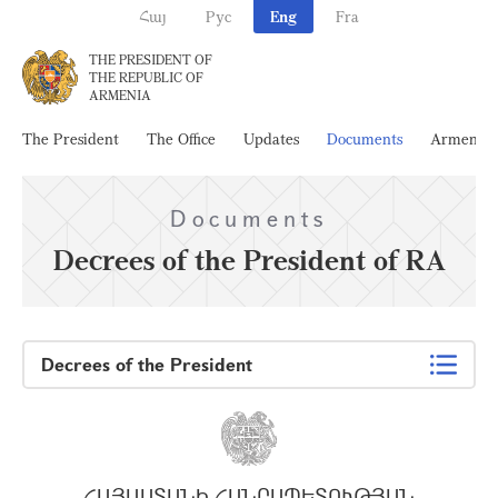
Հայ
Рус
Eng
Fra
THE PRESIDENT OF
THE REPUBLIC OF
ARMENIA
The President
The Office
Updates
Documents
Armenia
Documents
Decrees of the President of RA
Decrees of the President
ՀԱՅԱՍՏԱՆԻ ՀԱՆՐԱՊԵՏՈՒԹՅԱՆ