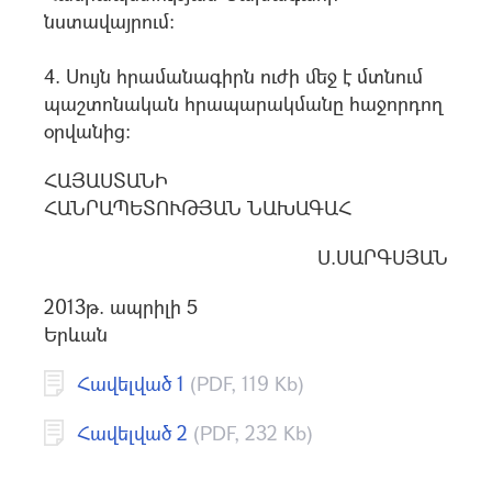
նստավայրում:
4. Uույն հրամանագիրն ուժի մեջ է մտնում
պաշտոնական հրապարակմանը հաջորդող
oրվանից:
ՀԱՅԱՍՏԱՆԻ
ՀԱՆՐԱՊԵՏՈՒԹՅԱՆ ՆԱԽԱԳԱՀ
Ս.ՍԱՐԳՍՅԱՆ
2013թ. ապրիլի 5
Երևան
Հավելված 1
(PDF, 119 Kb)
Հավելված 2
(PDF, 232 Kb)