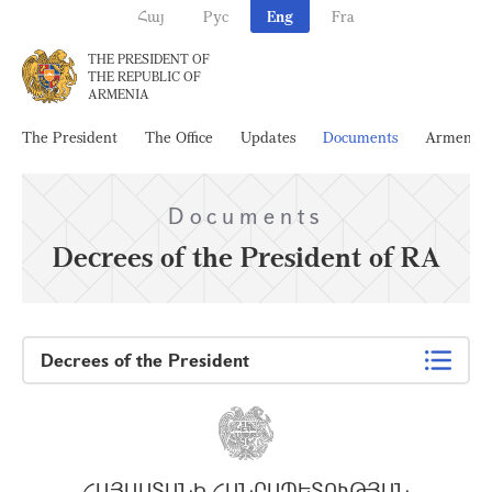
Հայ
Рус
Eng
Fra
THE PRESIDENT OF
THE REPUBLIC OF
ARMENIA
The President
The Office
Updates
Documents
Armenia
Documents
Decrees of the President of RA
Decrees of the President
ՀԱՅԱՍՏԱՆԻ ՀԱՆՐԱՊԵՏՈՒԹՅԱՆ