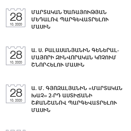
ՄԱՐՏԱԿԱՆ ԾԱՌԱՅՈՒԹՅԱՆ
28
ՄԵԴԱԼՈՎ ՊԱՐԳԵՎԱՏՐԵԼՈՒ
10, 2020
ՄԱՍԻՆ
Ա. Ս. ԲԱԼԱՍԱՆՅԱՆԻՆ ԳԵՆԵՐԱԼ-
28
ՄԱՅՈՐԻ ԶԻՆՎՈՐԱԿԱՆ ԿՈՉՈՒՄ
10, 2020
ՇՆՈՐՀԵԼՈՒ ՄԱՍԻՆ
Ա. Մ. ԳՅՈԶԱԼՅԱՆԻՆ «ՄԱՐՏԱԿԱՆ
28
ԽԱՉ» 2-ՐԴ ԱՍՏԻՃԱՆԻ
10, 2020
ՇՔԱՆՇԱՆՈՎ ՊԱՐԳԵՎԱՏՐԵԼՈՒ
ՄԱՍԻՆ