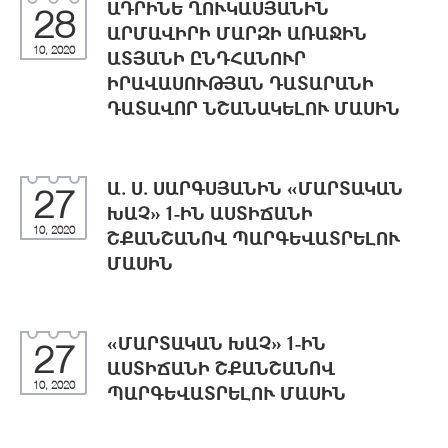
ԱԴՐԻՆԵ ՂՈՒԿԱՍՅԱՆԻՆ
28
ԱՐՄԱՎԻՐԻ ՄԱՐԶԻ ԱՌԱՋԻՆ
10, 2020
ԱՏՅԱՆԻ ԸՆԴՀԱՆՈՒՐ
ԻՐԱՎԱՍՈՒԹՅԱՆ ԴԱՏԱՐԱՆԻ
ԴԱՏԱՎՈՐ ՆՇԱՆԱԿԵԼՈՒ ՄԱՍԻՆ
Ա. Ս. ՍԱՐԳՍՅԱՆԻՆ «ՄԱՐՏԱԿԱՆ
27
ԽԱՉ» 1-ԻՆ ԱՍՏԻՃԱՆԻ
10, 2020
ՇՔԱՆՇԱՆՈՎ ՊԱՐԳԵՎԱՏՐԵԼՈՒ
ՄԱՍԻՆ
«ՄԱՐՏԱԿԱՆ ԽԱՉ» 1-ԻՆ
27
ԱՍՏԻՃԱՆԻ ՇՔԱՆՇԱՆՈՎ
10, 2020
ՊԱՐԳԵՎԱՏՐԵԼՈՒ ՄԱՍԻՆ