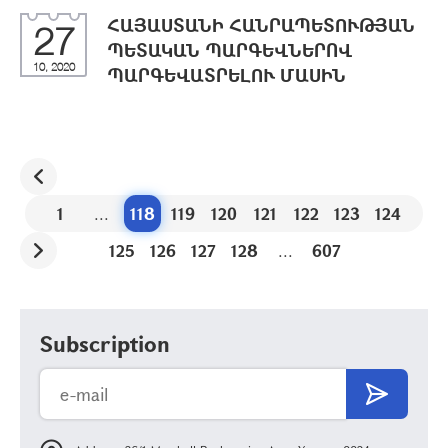
ՀԱՅԱՍՏԱՆԻ ՀԱՆՐԱՊԵՏՈՒԹՅԱՆ
27
ՊԵՏԱԿԱՆ ՊԱՐԳԵՎՆԵՐՈՎ
10, 2020
ՊԱՐԳԵՎԱՏՐԵԼՈՒ ՄԱՍԻՆ
1
...
118
119
120
121
122
123
124
125
126
127
128
...
607
Subscription