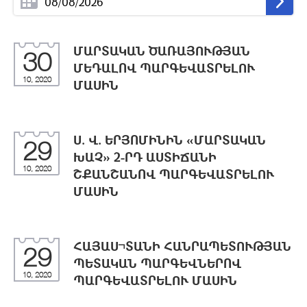
ՄԱՐՏԱԿԱՆ ԾԱՌԱՅՈՒԹՅԱՆ
30
ՄԵԴԱԼՈՎ ՊԱՐԳԵՎԱՏՐԵԼՈՒ
10, 2020
ՄԱՍԻՆ
Ս. Վ. ԵՐՅՈՄԻՆԻՆ «ՄԱՐՏԱԿԱՆ
29
ԽԱՉ» 2-ՐԴ ԱՍՏԻՃԱՆԻ
10, 2020
ՇՔԱՆՇԱՆՈՎ ՊԱՐԳԵՎԱՏՐԵԼՈՒ
ՄԱՍԻՆ
ՀԱՅԱՍ¬ՏԱՆԻ ՀԱՆՐԱՊԵՏՈՒԹՅԱՆ
29
ՊԵՏԱԿԱՆ ՊԱՐԳԵՎՆԵՐՈՎ
10, 2020
ՊԱՐԳԵՎԱՏՐԵԼՈՒ ՄԱՍԻՆ